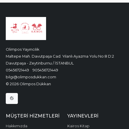
Olimpos Yayıncılık
Maltepe Mah. Davutpaşa Cad. Yılanlı Ayazma Yolu No:8 D:2
Davutpaşa - Zeytinburnu / İSTANBUL
05456721449
905456721449
bilgi@olimposdukkan.com
© 2026 Olimpos Dükkan
MÜŞTERI HIZMETLERI
YAYINEVLERI
Hakkımızda
Kairos Kitap