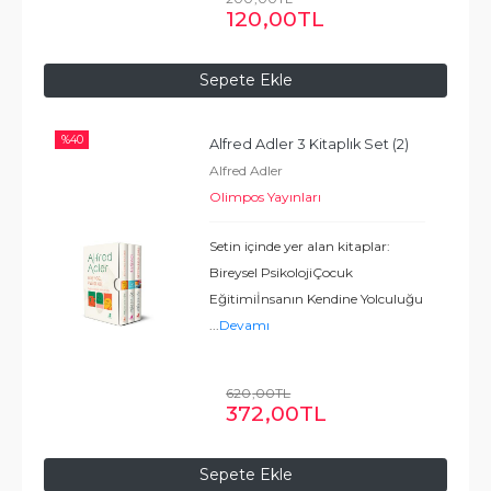
sancılarına, nevrozunun
120
,00
TL
oluşumundan hayat stiline ve
...
Devamı
Sepete Ekle
%
40
Alfred Adler 3 Kitaplık Set (2)
Alfred Adler
Olimpos Yayınları
Setin içinde yer alan kitaplar:
Bireysel PsikolojiÇocuk
Eğitimiİnsanın Kendine Yolculuğu
...
Devamı
620
,00
TL
372
,00
TL
Sepete Ekle