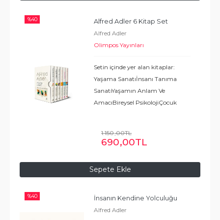
%
40
Alfred Adler 6 Kitap Set
Alfred Adler
Olimpos Yayınları
Setin içinde yer alan kitaplar:
Yaşama Sanatıİnsanı Tanıma
SanatıYaşamın Anlam Ve
AmacıBireysel PsikolojiÇocuk
Eğitimiİnsanın Kendine Yolculuğu
...
Devamı
1.150
,00
TL
690
,00
TL
Sepete Ekle
%
40
İnsanın Kendine Yolculuğu
Alfred Adler