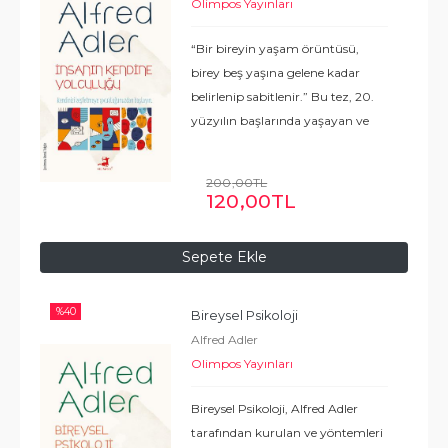
Olimpos Yayınları
“Bir bireyin yaşam örüntüsü,
birey beş yaşına gelene kadar
belirlenip sabitlenir.” Bu tez, 20.
yüzyılın başlarında yaşayan ve
birey davranışlarının toplumsal
bağlamda ele alınması gerektiğini
200
,00
TL
savunan, Avusturyalı psikiyatrist
120
,00
TL
...
Devamı
Sepete Ekle
%
40
Bireysel Psikoloji
Alfred Adler
Olimpos Yayınları
Bireysel Psikoloji, Alfred Adler
tarafından kurulan ve yöntemleri