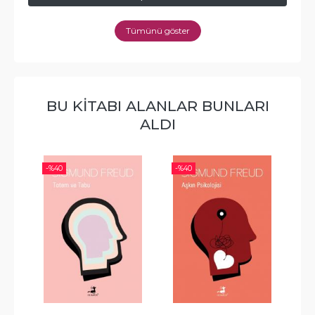
Tümünü göster
BU KITABI ALANLAR BUNLARI
ALDI
-%
40
-%
40
-%