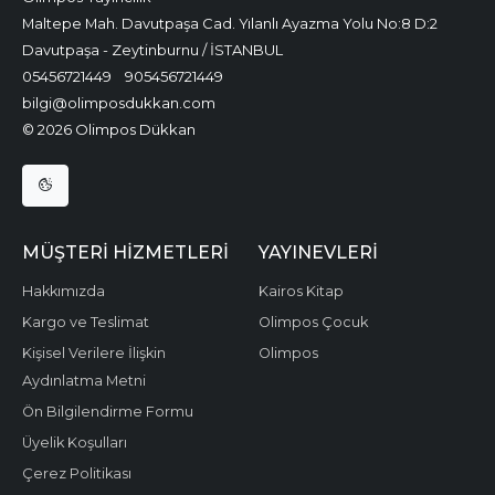
Maltepe Mah. Davutpaşa Cad. Yılanlı Ayazma Yolu No:8 D:2
Davutpaşa - Zeytinburnu / İSTANBUL
05456721449
905456721449
bilgi@olimposdukkan.com
© 2026 Olimpos Dükkan
MÜŞTERI HIZMETLERI
YAYINEVLERI
Hakkımızda
Kairos Kitap
Kargo ve Teslimat
Olimpos Çocuk
Kişisel Verilere İlişkin
Olimpos
Aydınlatma Metni
Ön Bilgilendirme Formu
Üyelik Koşulları
Çerez Politikası