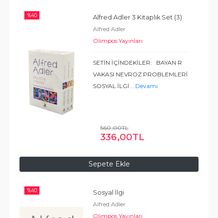
%
40
Alfred Adler 3 Kitaplık Set (3)
Alfred Adler
Olimpos Yayınları
SETİN İÇİNDEKİLER: BAYAN R
VAKASI NEVROZ PROBLEMLERİ
SOSYAL İLGİ
...
Devamı
560
,00
TL
336
,00
TL
Sepete Ekle
%
40
Sosyal İlgi
Alfred Adler
Olimpos Yayınları