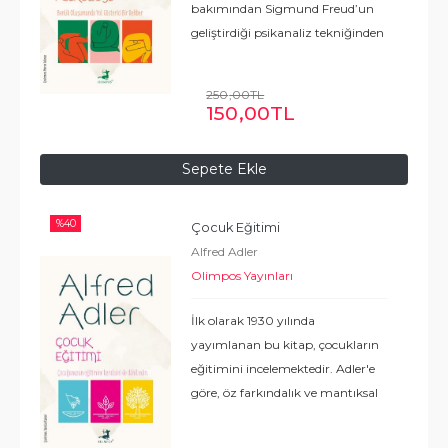
bakımından Sigmund Freud’un
geliştirdiği psikanaliz tekniğinden
ayrılan bir kuramdır. Başlarda
izleyicisi olduğu Freud’a
250
,00
TL
geliştirdiği kuramla pek çok
150
,00
TL
açıdan karşı
...
Devamı
Sepete Ekle
%
40
Çocuk Eğitimi
Alfred Adler
Olimpos Yayınları
İlk olarak 1930 yılında
yayımlanan bu kitap, çocukların
eğitimini incelemektedir. Adler'e
göre, öz farkındalık ve mantıksal
öz yönelim ile ilgili sorunlar,
psikolojik açıdan çocuklar ve