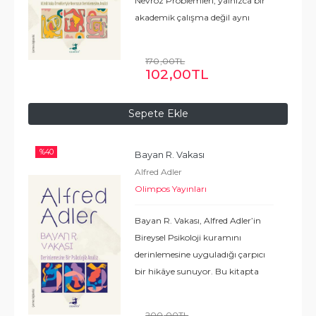
Nevroz Problemleri, yalnızca bir
akademik çalışma değil aynı
zamanda gezgin bir doktorun
samimi anlatısıdır. Alfred Adler’in
170
,00
TL
yıllarca süren gözlem, analiz ve
102
,00
TL
terapi
...
Devamı
Sepete Ekle
%
40
Bayan R. Vakası
Alfred Adler
Olimpos Yayınları
Bayan R. Vakası, Alfred Adler’in
Bireysel Psikoloji kuramını
derinlemesine uyguladığı çarpıcı
bir hikâye sunuyor. Bu kitapta
genç bir kadının çocukluk
travmalarından ergenlik
200
,00
TL