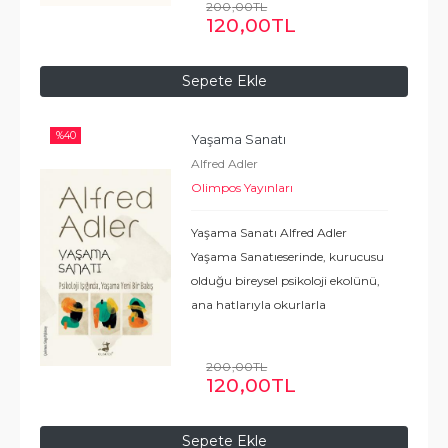
200
,00
TL
yetişkinler için aynıdır. Bununla
120
,00
TL
birlikte,
...
Devamı
Sepete Ekle
%
40
Yaşama Sanatı
Alfred Adler
Olimpos Yayınları
Yaşama Sanatı Alfred Adler
Yaşama Sanatıeserinde, kurucusu
olduğu bireysel psikoloji ekolünü,
ana hatlarıyla okurlarla
buluşturuyor. Bireyin yaşamına
yaklaşır­ken kişilik gelişimine,
200
,00
TL
kişilik gelişiminde anne baba­nın
120
,00
TL
rolüne,
...
Devamı
Sepete Ekle