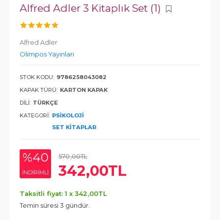
Alfred Adler 3 Kitaplık Set (1)
Alfred Adler
Olimpos Yayınları
STOK KODU:
9786258043082
KAPAK TÜRÜ:
KARTON KAPAK
DILI:
TÜRKÇE
KATEGORI:
PSIKOLOJI
SET KITAPLAR
%40
570
,00
TL
342
,00
TL
INDIRIMLI
Taksitli fiyat: 1 x
342
,00
TL
Temin süresi 3 gündür.