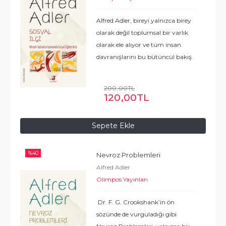
Alfred Adler, bireyi yalnızca birey
olarak değil toplumsal bir varlık
olarak ele alıyor ve tüm insan
davranışlarını bu bütüncül bakış
açısıyla inceliyor. Sosyal ilgi,
aşağılık duygusu, üstünlük çabası
200
,00
TL
ve yaşam hedefleri gibi
...
Devamı
120
,00
TL
Sepete Ekle
%
40
Nevroz Problemleri
Alfred Adler
Olimpos Yayınları
Dr. F. G. Crookshank’in ön
sözünde de vurguladığı gibi