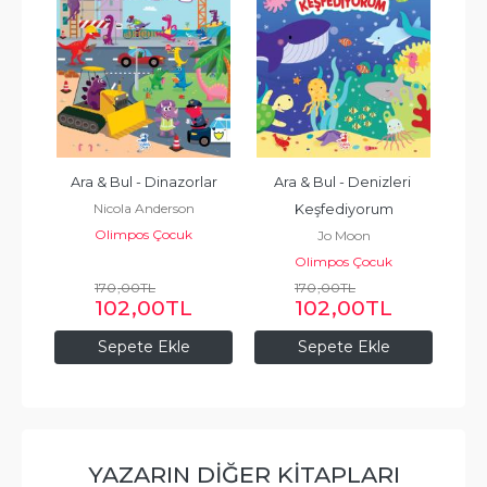
ı 
Ara & Bul - Dinazorlar
Ara & Bul - Denizleri 
Nicola Anderson
Keşfediyorum
Olimpos Çocuk
Jo Moon
Olimpos Çocuk
170
,00
TL
170
,00
TL
102
,00
TL
102
,00
TL
Sepete Ekle
Sepete Ekle
YAZARIN DIĞER KITAPLARI