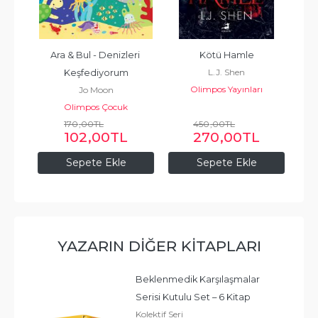
lar
Ara & Bul - Denizleri 
Kötü Hamle
Üst
L.J. Shen
Keşfediyorum
Olimpos Yayınları
Jo Moon
Olimpos Çocuk
170
,00
TL
450
,00
TL
102
,00
TL
270
,00
TL
Sepete Ekle
Sepete Ekle
YAZARIN DIĞER KITAPLARI
Beklenmedik Karşılaşmalar 
Serisi Kutulu Set – 6 Kitap
Kolektif Seri