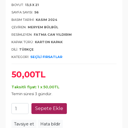
BOYUT:
13,5 X 21
SAYFA SAYISI:
56
BASIM TARIHI:
KASIM 2024
ÇEVIREN:
MERYEM BÜLBÜL
RESIMLEYEN:
FATMA CAN YILDIRIM
KAPAK TÜRÜ:
KARTON KAPAK
DILI:
TÜRKÇE
KATEGORI:
SEÇILI FIRSATLAR
50
,00
TL
Taksitli fiyat: 1 x
50
,00
TL
Temin süresi 3 gündür.
Sepete Ekle
Tavsiye et
Hata bildir