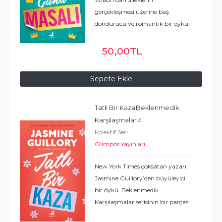
gerçekleşmesi üzerine baş
döndürücü ve romantik bir öykü.
Beklenmedik Karşılaşmalar
serisinin bir parçası olan Sevgililer
50
,00
TL
Günü Masalı’nda özgürlüğünü
arayan bir
...
Devamı
Sepete Ekle
Tatlı Bir Kaza
Beklenmedik 
Karşılaşmalar 4
Kolektif Seri
Olimpos Yayınları
New York Times çoksatan yazarı
Jasmine Guillory’den büyüleyici
bir öykü. Beklenmedik
Karşılaşmalar serisinin bir parçası
olan Tatlı Bir Kaza’da talihsiz bir