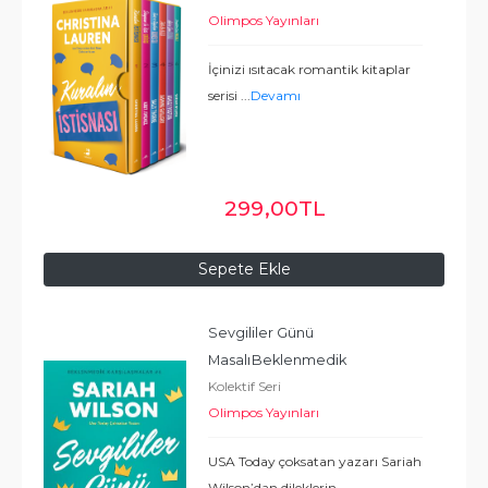
Olimpos Yayınları
İçinizi ısıtacak romantik kitaplar
serisi
...
Devamı
299
,00
TL
Sepete Ekle
Sevgililer Günü 
Masalı
Beklenmedik 
Kolektif Seri
Karşılaşmalar 6
Olimpos Yayınları
USA Today çoksatan yazarı Sariah
Wilson’dan dileklerin