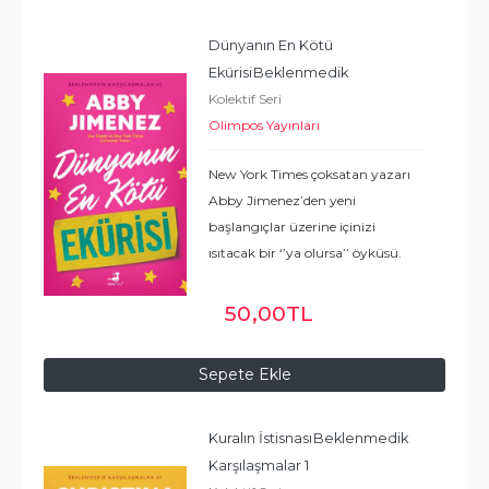
Dünyanın En Kötü 
Ekürisi
Beklenmedik 
Kolektif Seri
Karşılaşmalar 2
Olimpos Yayınları
New York Times çoksatan yazarı
Abby Jimenez’den yeni
başlangıçlar üzerine içinizi
ısıtacak bir ‘’ya olursa’’ öyküsü.
Beklenmedik Karşılaşmalar
serisinin bir parçası olan
50
,00
TL
Dünyanın En Kötü Ekürisi’nde en
karanlık anlarda
...
Devamı
Sepete Ekle
Kuralın İstisnası
Beklenmedik 
Karşılaşmalar 1