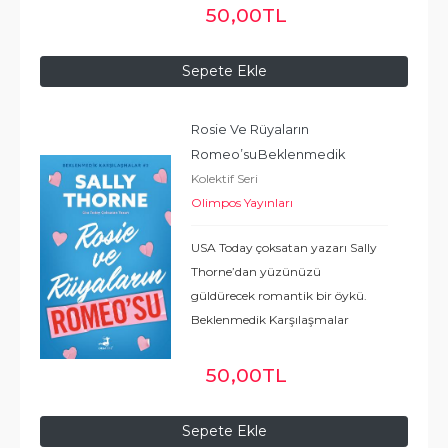
olayla bir araya gelen iki zıt
50
,00
TL
kutbun arasında filizlenen aşka
tanık
...
Devamı
Sepete Ekle
Rosie Ve Rüyaların 
Romeo’su
Beklenmedik 
Kolektif Seri
Karşılaşmalar 3
Olimpos Yayınları
USA Today çoksatan yazarı Sally
Thorne’dan yüzünüzü
güldürecek romantik bir öykü.
Beklenmedik Karşılaşmalar
serisinin bir parçası olan Rosie ve
Rüyaların Romeo’su’nda hiç
50
,00
TL
ummadığı yerde beyaz atlı
prensini bulan Rosie’nin
...
Devamı
Sepete Ekle