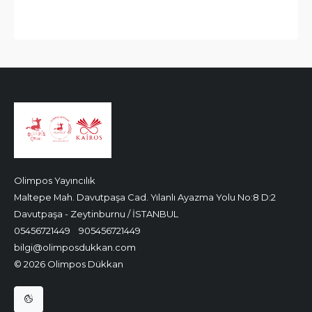
Olimpos Yayıncılık
Maltepe Mah. Davutpaşa Cad. Yılanlı Ayazma Yolu No:8 D:2
Davutpaşa - Zeytinburnu / İSTANBUL
05456721449
905456721449
bilgi@olimposdukkan.com
© 2026 Olimpos Dükkan