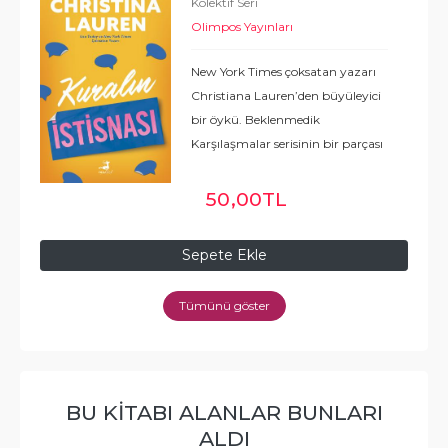
Kolektif Seri
Olimpos Yayınları
New York Times çoksatan yazarı
Christiana Lauren’den büyüleyici
bir öykü. Beklenmedik
Karşılaşmalar serisinin bir parçası
olan Kuralın İstisnası’nda aşkın
hiç ummadık anlarda ve yerlerde
50
,00
TL
ortaya çıktığına şahit olacaksınız.
...
Devamı
Sepete Ekle
Tümünü göster
BU KITABI ALANLAR BUNLARI
ALDI