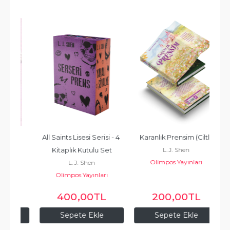
-%
All Saints Lisesi Serisi - 4 
Karanlık Prensim (Ciltli)
Z
L.J. Shen
Kitaplık Kutulu Set
Olimpos Yayınları
L.J. Shen
Olimpos Yayınları
400
,00
TL
200
,00
TL
Sepete Ekle
Sepete Ekle