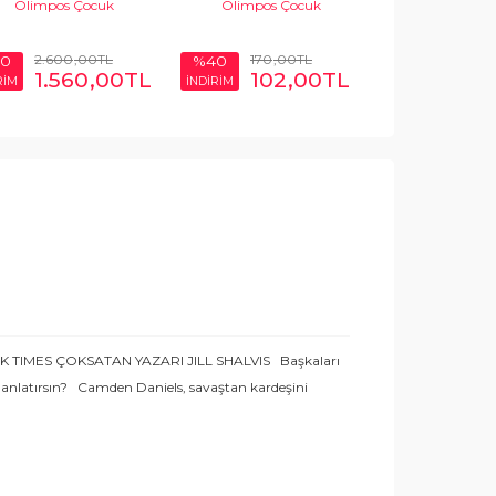
Olimpos Çocuk
Olimpos Çocuk
Sophie H
Olimpos 
2.600
,00
TL
170
,00
TL
170
,0
0
%40
%40
1.560
,00
TL
102
,00
TL
102
RİM
İNDİRİM
İNDİRİM
 TIMES ÇOKSATAN YAZARI JILL SHALVIS Başkaları
 anlatırsın? Camden Daniels, savaştan kardeşini