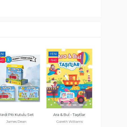
ENI
YENI
YENI
%
40
-%
40
-%
40
Kedi Piti Kutulu Set
Ara & Bul - Taşıtlar
Ara & Bul - M
James Dean
Gareth Williams
Keşfediy