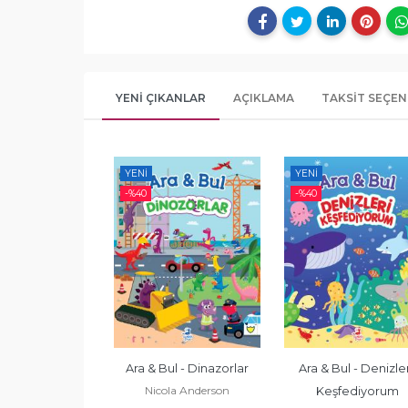
YENI ÇIKANLAR
AÇIKLAMA
TAKSIT SEÇEN
YENI
YENI
-%
40
-%
40
ul - Dünyayı 
Ara & Bul - Dinazorlar
Ara & Bul - Denizler
Nicola Anderson
fediyorum
Keşfediyorum