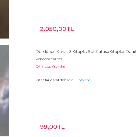
2.050
,00
TL
Dördüncü Kanat 3 Kitaplık Set Kutusu
Kitaplar Dahil 
Rebecca Yarros
Olimpos Yayınları
Kitaplar dahil değildir.
...
Devamı
99
,00
TL