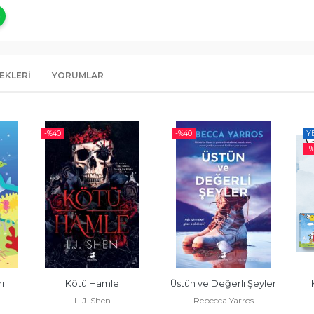
EKLERI
YORUMLAR
-%
40
-%
40
Y
-
i 
Kötü Hamle
Üstün ve Değerli Şeyler
L.J. Shen
Rebecca Yarros