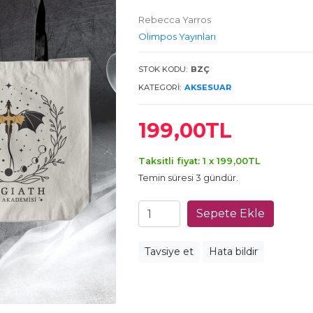
Rebecca Yarros
Olimpos Yayınları
STOK KODU:
BZÇ
KATEGORI:
AKSESUAR
199
,00
TL
Taksitli fiyat: 1 x
199
,00
TL
Temin süresi 3 gündür.
Sepete Ekle
Tavsiye et
Hata bildir