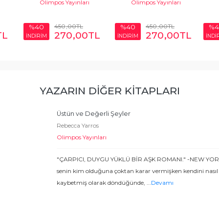
Olimpos Yayınları
Olimpos Yayınları
450
,00
TL
450
,00
TL
%40
%40
%4
TL
270
,00
TL
270
,00
TL
İNDİRİM
İNDİRİM
İNDİ
YAZARIN DIĞER KITAPLARI
Üstün ve Değerli Şeyler
Rebecca Yarros
Olimpos Yayınları
"ÇARPICI, DUYGU YÜKLÜ BİR AŞK ROMANI." -NEW YORK
senin kim olduğuna çoktan karar vermişken kendini nasıl
kaybetmiş olarak döndüğünde,
...
Devamı