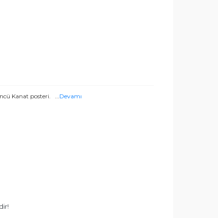
düncü Kanat posteri.
...
Devamı
ir!