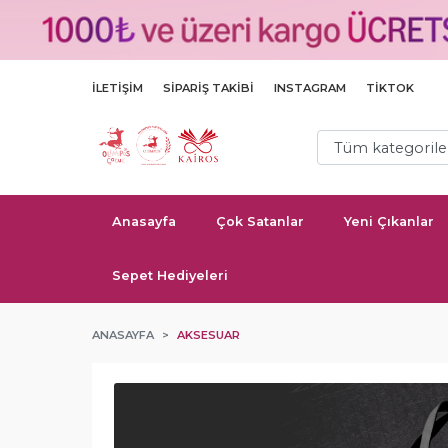
İLETIŞIM
SIPARIŞ TAKIBI
INSTAGRAM
TIKTOK
Anasayfa
Çok Satanlar
Yeni Çıkanlar
Sepet Hediyeleri
ANASAYFA
AKSESUAR