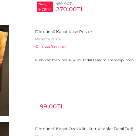
450
,00
TL
%40
270
,00
TL
İNDİRİM
Dördüncü Kanat Kuşe Poster
Rebecca Yarros
Olimpos Yayınları
Kuşe kağıttan, her iki yüzü farklı tasarımlara sahip Dör
99
,00
TL
Dördüncü Kanat Özel Kilitli Kutu
Kitaplar Dahil Değild