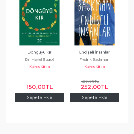
Döngüyü Kır
Endişeli İnsanlar
A
A
Dr. Mariel Buqué
Fredrik Backman
Kairos Kitap
Kairos Kitap
420
,00
TL
150
,00
TL
252
,00
TL
Sepete Ekle
Sepete Ekle