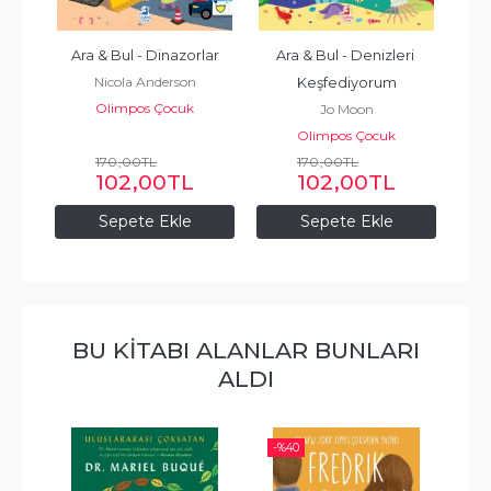
ı 
Ara & Bul - Dinazorlar
Ara & Bul - Denizleri 
Nicola Anderson
Keşfediyorum
Olimpos Çocuk
Jo Moon
Olimpos Çocuk
170
,00
TL
170
,00
TL
102
,00
TL
102
,00
TL
Sepete Ekle
Sepete Ekle
BU KITABI ALANLAR BUNLARI
ALDI
-%
40
-%