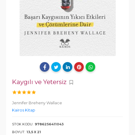
Kaygılı ve Yetersiz
Jennifer Breheny Wallace
Kairos Kitap
STOK KODU:
9786256411043
BOYUT:
13,5 X 21