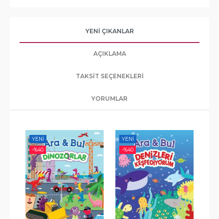
YENI ÇIKANLAR
AÇIKLAMA
TAKSIT SEÇENEKLERI
YORUMLAR
YENI
YENI
-%
-%
40
-%
40