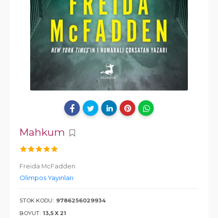
Mahkum
Freida McFadden
Olimpos Yayınları
STOK KODU:
9786256029934
BOYUT:
13,5 X 21