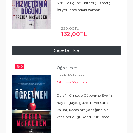
Sırrı) ile üçüncü kitabı (Hizmetçi
İzliyor) arasındaki zaman
boşluğunu doldurmak için
yazılmış bir öyküdür. İsterseniz
220
,00
TL
ikinci ve üçüncü kitap arasında
132
,00
TL
...
Devamı
Sepete Ekle
%
40
Öğretmen
Freida McFadden
Olimpos Yayınları
Ders 1: Kimseye Güvenme Eve’in
hayatı gayet güzeldi. Her sabah
kalkar, kocasının yanağına bir
veda öpücüğü kondurur, lisede
matematik dersi vermeye giderdi.
Her şey olması gerektiği gibiydi.