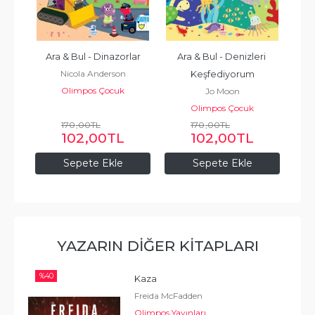
ı 
Ara & Bul - Dinazorlar
Ara & Bul - Denizleri 
Nicola Anderson
Keşfediyorum
Olimpos Çocuk
Jo Moon
Olimpos Çocuk
170
,00
TL
170
,00
TL
102
,00
TL
102
,00
TL
Sepete Ekle
Sepete Ekle
YAZARIN DIĞER KITAPLARI
%
40
Kaza
Freida McFadden
Olimpos Yayınları