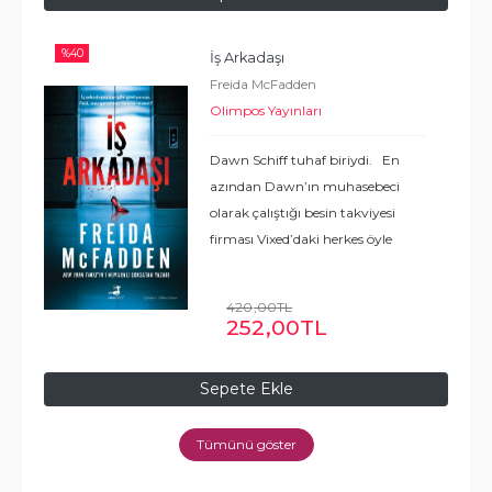
%
40
İş Arkadaşı
Freida McFadden
Olimpos Yayınları
Dawn Schiff tuhaf biriydi. En
azından Dawn’ın muhasebeci
olarak çalıştığı besin takviyesi
firması Vixed’daki herkes öyle
düşünüyordu. Asla doğru şeyi
söylemezdi. Hiç arkadaşı yoktu.
420
,00
TL
Her gün saat tam 08.45’te
252
,00
TL
masasında
...
Devamı
Sepete Ekle
Tümünü göster