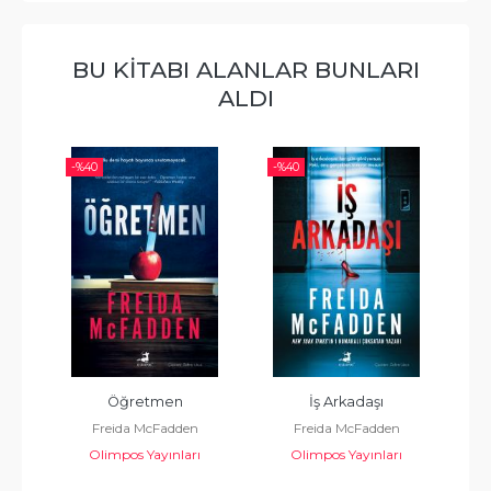
BU KITABI ALANLAR BUNLARI
ALDI
-%
40
-%
40
-%
Öğretmen
İş Arkadaşı
A
Freida McFadden
Freida McFadden
Olimpos Yayınları
Olimpos Yayınları