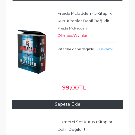
Freida Mcfadden - 5 Kitaplık 
Kutu
Kitaplar Dahil Değildir!
Freida McFadden
Olimpos Yayınları
Kitaplar dahil değildir.
...
Devamı
99
,00
TL
Sepete Ekle
Hizmetçi Set Kutusu
Kitaplar 
Dahil Değildir!