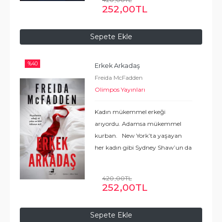
şansımdı. İstediğim kılığa
252
,00
TL
bürünebilirdim. Ama
...
Devamı
Sepete Ekle
%
40
Erkek Arkadaş
Freida McFadden
Olimpos Yayınları
Kadın mükemmel erkeği
arıyordu. Adamsa mükemmel
kurban. New York’ta yaşayan
her kadın gibi Sydney Shaw’un da
flört konusudnda şansı berbattı.
Profilleri yalanlarla dolu adamlar,
420
,00
TL
hesabı onu kitleyen adamlar ve en
252
,00
TL
kötüsü de annelerini
...
Devamı
Sepete Ekle