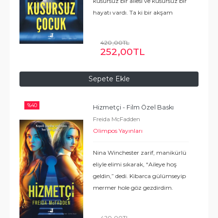
kusursuz bir ailesi ve kusursuz bir
hayatı vardı. Ta ki bir akşam
kapısında iki dedektif belirene
kadar. Sessiz sakin
420
,00
TL
mahallelerinde bir lise öğrencisi
252
,00
TL
...
Devamı
Sepete Ekle
%
40
Hizmetçi - Film Özel Baskı
Freida McFadden
Olimpos Yayınları
Nina Winchester zarif, manikürlü
eliyle elimi sıkarak, “Aileye hoş
geldin,” dedi. Kibarca gülümseyip
mermer hole göz gezdirdim.
Burada çalışmak, yeni bir
başlangıç yapmak için son
420
,00
TL