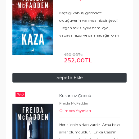
Kaçtığı kâbus, gitmekte
olduğuyerin yanında hiçbir şeydi.
Tegan sekiz aylık hamileydi,
yapayalnızdı ve darmadağın olan
hayatını geçmişte bırakmayı her
şeyden çok istiyordu. Bir kar
420
,00
TL
fırtınasının göbeğine doğru
252
,00
TL
...
Devamı
Sepete Ekle
%
40
Kusursuz Çocuk
Freida McFadden
Olimpos Yayınları
Her ailenin sırları vardır. Ama bazı
sırlar ölümcüldür. Erika Cass’in