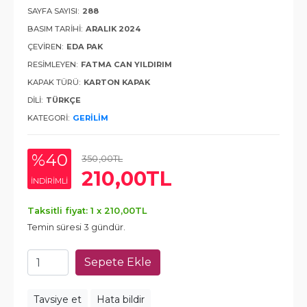
SAYFA SAYISI:
288
BASIM TARIHI:
ARALIK 2024
ÇEVIREN:
EDA PAK
RESIMLEYEN:
FATMA CAN YILDIRIM
KAPAK TÜRÜ:
KARTON KAPAK
DILI:
TÜRKÇE
KATEGORI:
GERILIM
%40
350
,00
TL
210
,00
TL
INDIRIMLI
Taksitli fiyat: 1 x
210
,00
TL
Temin süresi 3 gündür.
Sepete Ekle
Tavsiye et
Hata bildir