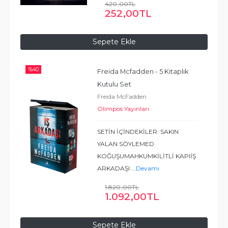
420
,00
TL
Ama… Geçen yıl Caseham Lisesi,
252
,00
TL
bir
...
Devamı
Sepete Ekle
%
40
Freida Mcfadden - 5 Kitaplık 
Kutulu Set
Freida McFadden
Olimpos Yayınları
SETİN İÇİNDEKİLER: SAKIN
YALAN SÖYLEMED
KOĞUŞUMAHKUMKİLİTLİ KAPIİŞ
ARKADAŞI
...
Devamı
1.820
,00
TL
1.092
,00
TL
Sepete Ekle