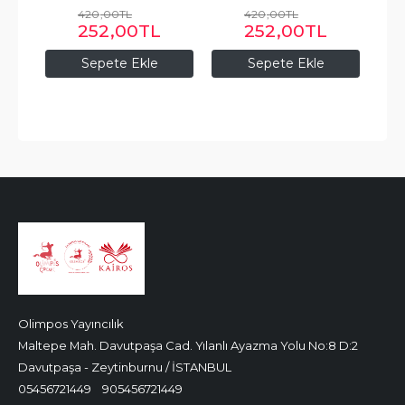
420
,00
TL
420
,00
TL
252
,00
TL
252
,00
TL
Sepete Ekle
Sepete Ekle
Olimpos Yayıncılık
Maltepe Mah. Davutpaşa Cad. Yılanlı Ayazma Yolu No:8 D:2
Davutpaşa - Zeytinburnu / İSTANBUL
05456721449
905456721449