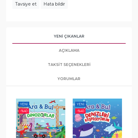
Tavsiye et
Hata bildir
YENI ÇIKANLAR
AÇIKLAMA
TAKSIT SEÇENEKLERI
YORUMLAR
YENI
YENI
YE
-%
40
-%
40
-%