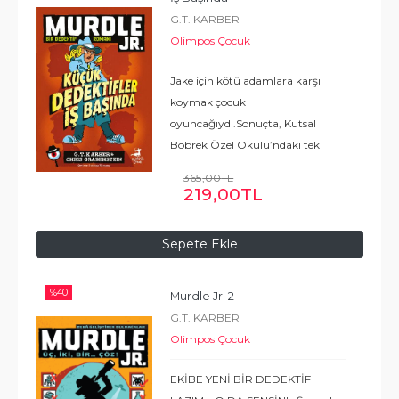
G.T. KARBER
Olimpos Çocuk
Jake için kötü adamlara karşı
koymak çocuk
oyuncağıydı.Sonuçta, Kutsal
Böbrek Özel Okulu’ndaki tek
dedektif oydu, üstelik dedektif
365
,00
TL
rozetini alnının teriyle
219
,00
TL
kazanmıştı. Ama tam da
yardımcısı Sterling okulun en
Sepete Ekle
büyük zorbası
...
Devamı
%
40
Murdle Jr. 2
G.T. KARBER
Olimpos Çocuk
EKİBE YENİ BİR DEDEKTİF