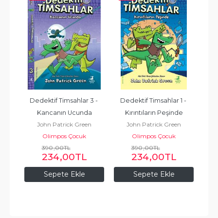
3 - 
Dedektif Timsahlar 1 - 
Hizmetçi İzliyor
G
Freida McFadden
da
Kırıntıların Peşinde
Olimpos Yayınları
en
John Patrick Green
Sco
Olimpos Çocuk
Wr
390
,00
TL
420
,00
TL
L
234
,00
TL
252
,00
TL
Sepete Ekle
Sepete Ekle