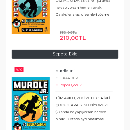
LAZIM... O DA SENSİN! Şu anda
ne yapıyorsan hemen bırak:
Galaksiler arası gizemleri çözme
zamanı! Kurşun kalemini (ve
zekânı) kap ve uluslararası
350
,00
TL
bulmaca fenomeninden
210
,00
TL
uyarlanan bu mini gizem
serisinde
...
Devamı
Sepete Ekle
%
40
Murdle Jr. 1
G.T. KARBER
Olimpos Çocuk
TÜM AKILLI, ZEKİ VE BECERİKLİ
ÇOCUKLARA SESLENİYORUZ!
Şu anda ne yapıyorsan hemen
bırak: Ortada aydınlatılması
gereken gizemler var! Kurşun