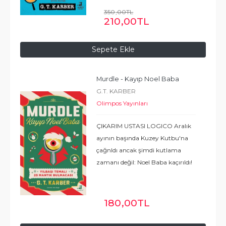
kalemini (ve zekânı) kap ve
350
,00
TL
uluslararası bulmaca fenomeni
210
,00
TL
temel alınarak hazırlanan bu
...
Devamı
Sepete Ekle
Murdle - Kayıp Noel Baba
G.T. KARBER
Olimpos Yayınları
ÇIKARIM USTASI LOGICO Aralık
ayının başında Kuzey Kutbu'na
çağnldı ancak şimdi kutlama
zamanı değil: Noel Baba kaçırıldı!
Mevsimin ruhunu kurtarmak için
Logico çok geç olmadan 25 adet
pek de neşeli olmayan cinayeti
180
,00
TL
çözmeli ve Noel
...
Devamı