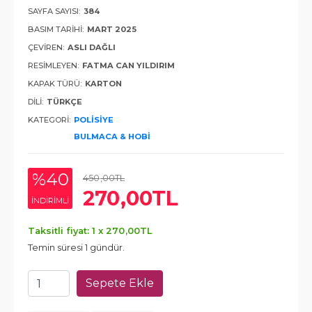
SAYFA SAYISI:
384
BASIM TARIHI:
MART 2025
ÇEVIREN:
ASLI DAĞLI
RESIMLEYEN:
FATMA CAN YILDIRIM
KAPAK TÜRÜ:
KARTON
DILI:
TÜRKÇE
KATEGORI:
POLISIYE
BULMACA & HOBI
%40
450
,00
TL
270
,00
TL
INDIRIMLI
Taksitli fiyat: 1 x
270
,00
TL
Temin süresi 1 gündür.
Sepete Ekle