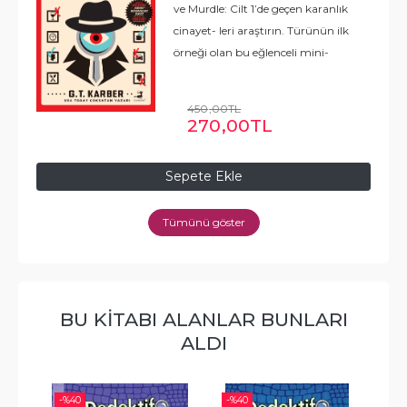
ve Murdle: Cilt 1’de geçen karanlık
cinayet- leri araştırın. Türünün ilk
örneği olan bu eğlenceli mini-
gizem bulmacaları sizi katilin
yanı sıra cinayetin nasıl, nerede ve
450
,00
TL
neden işlendiğini
...
Devamı
270
,00
TL
Sepete Ekle
Tümünü göster
BU KITABI ALANLAR BUNLARI
ALDI
-%
40
-%
40
-