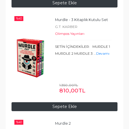
Sepete Ekle
%
40
Murdle - 3 Kitaplık Kutulu Set
G.T. KARBER
Olimpos Yayınları
SETİN İÇİNDEKİLER: MURDLE 1
MURDLE 2 MURDLE 3
...
Devamı
1.350
,00
TL
810
,00
TL
Sepete Ekle
%
40
Murdle 2