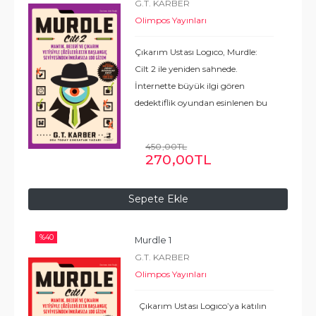
G.T. KARBER
Olimpos Yayınları
Çıkarım Ustası Logıco, Murdle:
Cilt 2 ile yeniden sahnede.
İnternette büyük ilgi gören
dedektiflik oyundan esinlenen bu
zekice ve eğlenceli mini-gizem
bulma- caları, sizi katilin yanı sıra
450
,00
TL
cinayetin nasıl, nerede ve neden
270
,00
TL
işlendiğini
...
Devamı
Sepete Ekle
%
40
Murdle 1
G.T. KARBER
Olimpos Yayınları
Çıkarım Ustası Logıco’ya katılın