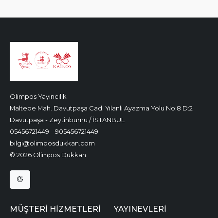
Olimpos Yayıncılık
Maltepe Mah. Davutpaşa Cad. Yılanlı Ayazma Yolu No:8 D:2
Davutpaşa - Zeytinburnu / İSTANBUL
05456721449
905456721449
bilgi@olimposdukkan.com
© 2026 Olimpos Dükkan
MÜŞTERI HIZMETLERI
YAYINEVLERI