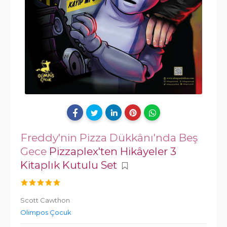
Freddy'nin Pizza Dükkânı'nda Beş
Gece
Pizzaplex'ten Hikâyeler 3
Kitaplık Kutulu Set
Scott Cawthon
Olimpos Çocuk