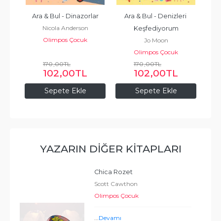
ı 
Ara & Bul - Dinazorlar
Ara & Bul - Denizleri 
Nicola Anderson
Keşfediyorum
Olimpos Çocuk
Jo Moon
Olimpos Çocuk
170
,00
TL
170
,00
TL
102
,00
TL
102
,00
TL
Sepete Ekle
Sepete Ekle
YAZARIN DIĞER KITAPLARI
Chica Rozet
Scott Cawthon
Olimpos Çocuk
...
Devamı