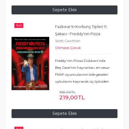
yakalamıştı ama bu işin sonu
Sepete Ekle
fena bitecekti. Anında şans
...
Devamı
%
40
Fazbear'in Korkunç Tipleri 11: 
Şakacı
- Freddy'nin Pizza 
Scott Cawthon
Dükkanı'nda Beş Gece
Olimpos Çocuk
Freddy’nin Pizaa Dükkanı’nda
Beş Gece’nin hayranları, en cesur
FNAF oyuncularının bile geceleri
uykularını kaçıracak üç öyküden
oluşan bu nefes kesici koleksiyonu
365
,00
TL
kaçırmak istemeyecekler! Kendi
219
,00
TL
çıkarlarını korumak bazen zor
...
Devamı
Sepete Ekle