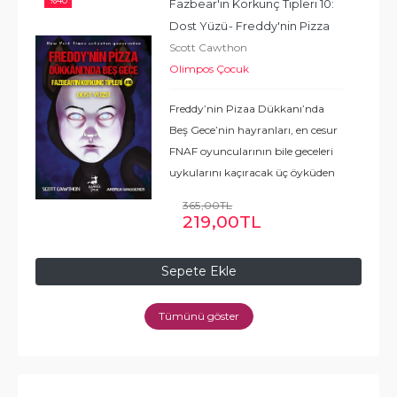
%
40
Fazbear'ın Korkunç Tipleri 10: 
Dost Yüzü
- Freddy'nin Pizza 
Scott Cawthon
Dükkanı'nda Beş Gece
Olimpos Çocuk
Freddy’nin Pizaa Dükkanı’nda
Beş Gece’nin hayranları, en cesur
FNAF oyuncularının bile geceleri
uykularını kaçıracak üç öyküden
oluşan bu nefes kesici koleksiyonu
365
,00
TL
kaçırmak istemeyecekler! Acele işe
219
,00
TL
şeytan karışır.
...
Devamı
Sepete Ekle
Tümünü göster