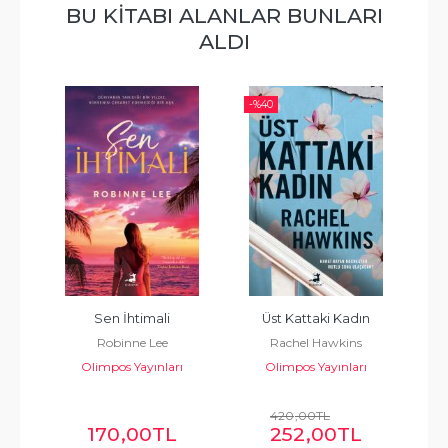
BU KITABI ALANLAR BUNLARI
ALDI
-%
40
-%
?
Sen İhtimali
Üst Kattaki Kadın
Robinne Lee
Rachel Hawkins
Olimpos Yayınları
Olimpos Yayınları
420
,00
TL
170
,00
TL
252
,00
TL