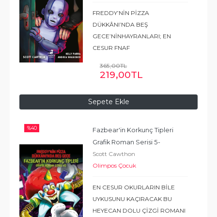
FREDDY’NİN PİZZA
DÜKKÂNI’NDA BEŞ
GECE’NİNHAYRANLARI; EN
CESUR FNAF
OYUNCULARININBİLE
365
,00
TL
GECELERİ UYKULARINI
219
,00
TL
KAÇIRACAK, DEHŞETVERİCİ ÜÇ
HİKÂYEDEN OLUŞAN BU
Sepete Ekle
KOLEKSİYONUELLERİNDEN
BIRAKMAK İSTEMEYECEKLER!
%
40
Bazı sırların gizli
...
Devamı
Fazbear'in Korkunç Tipleri 
Grafik Roman Serisi 5
- 
Scott Cawthon
Freddy'nin Pizza Dükkanı'nda 
Olimpos Çocuk
Beş Gece
EN CESUR OKURLARIN BİLE
UYKUSUNU KAÇIRACAK BU
HEYECAN DOLU ÇİZGİ ROMANI