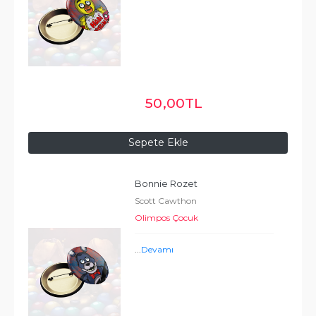
50
,00
TL
Sepete Ekle
Bonnie Rozet
Scott Cawthon
Olimpos Çocuk
...
Devamı