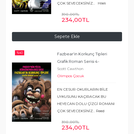
ÇOK SEVECEKSİNİZ… Hileli
olduğunu düşündüğü bir atari
390
,00
TL
oyunu yüzünden hayal kırıklığına
234
,00
TL
uğrayan Colton, ne pahasına
olursa olsun kazanmaya
Sepete Ekle
kararlıydı.
...
Devamı
%
40
Fazbear'in Korkunç Tipleri 
Grafik Roman Serisi 4
- 
Scott Cawthon
Freddy'nin Pizza Dükkanı'nda 
Olimpos Çocuk
Beş Gece
EN CESUR OKURLARIN BİLE
UYKUSUNU KAÇIRACAK BU
HEYECAN DOLU ÇİZGİ ROMANI
ÇOK SEVECEKSİNİZ… Reed
nihayet okulundaki zorbaya ona
390
,00
TL
bulaşmaması gerektiğini
234
,00
TL
öğretmek için bir fırsat