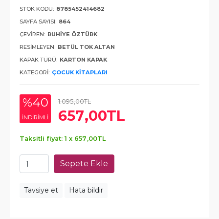
STOK KODU:
8785452414682
SAYFA SAYISI:
864
ÇEVIREN:
RUHIYE ÖZTÜRK
RESIMLEYEN:
BETÜL TOK ALTAN
KAPAK TÜRÜ:
KARTON KAPAK
KATEGORI:
ÇOCUK KITAPLARI
%40
1.095
,00
TL
657
,00
TL
INDIRIMLI
Taksitli fiyat: 1 x
657
,00
TL
Sepete Ekle
Tavsiye et
Hata bildir