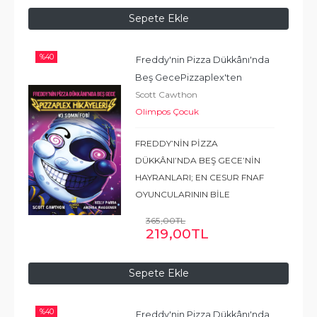
Sepete Ekle
%
40
Freddy'nin Pizza Dükkânı'nda 
Beş Gece
Pizzaplex'ten 
Scott Cawthon
Hikâyeler #3 : Somnifobi
Olimpos Çocuk
FREDDY’NİN PİZZA
DÜKKÂNI’NDA BEŞ GECE’NİN
HAYRANLARI; EN CESUR FNAF
OYUNCULARININ BİLE
GECELERİ UYKULARINI
365
,00
TL
KAÇIRACAK, DEHŞET VERİCİ ÜÇ
219
,00
TL
HİKÂYEDEN OLUŞAN BU
KOLEKSİYONU ELLERİNDEN
Sepete Ekle
BIRAKMAK İSTEMEYECEKLER!
Neden kaçıyorsun?
...
Devamı
%
40
Freddy'nin Pizza Dükkânı'nda 