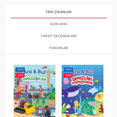
YENI ÇIKANLAR
AÇIKLAMA
TAKSIT SEÇENEKLERI
YORUMLAR
YENI
YENI
-%
-%
40
-%
40