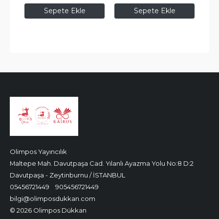
Sepete Ekle
Sepete Ekle
Olimpos Yayıncılık
Maltepe Mah. Davutpaşa Cad. Yılanlı Ayazma Yolu No:8 D:2
Davutpaşa - Zeytinburnu / İSTANBUL
05456721449
905456721449
bilgi@olimposdukkan.com
© 2026 Olimpos Dükkan