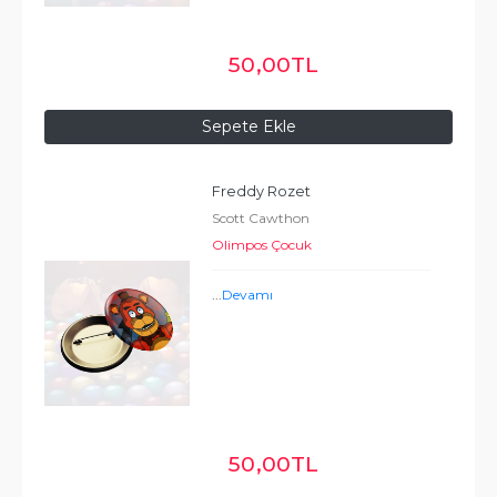
50
,00
TL
Sepete Ekle
Freddy Rozet
Scott Cawthon
Olimpos Çocuk
...
Devamı
50
,00
TL