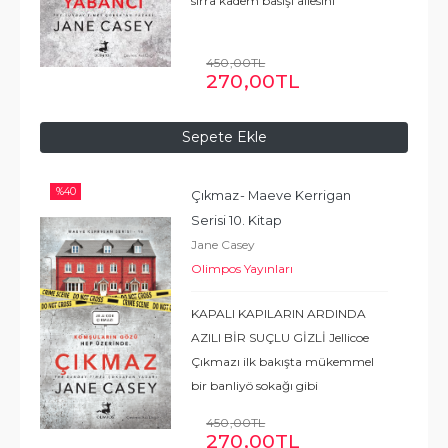
sırra kadem basışı ailesini
paramparça edecekti. Aradan on
altı yıl geçmesine rağmen
450
,00
TL
Rosalie’den hiçbir iz yoktu.
270
,00
TL
Derken bir gün annesi
...
Devamı
Sepete Ekle
%
40
Çıkmaz
- Maeve Kerrigan 
Serisi 10. Kitap
Jane Casey
Olimpos Yayınları
KAPALI KAPILARIN ARDINDA
AZILI BİR SUÇLU GİZLİ Jellicoe
Çıkmazı ilk bakışta mükemmel
bir banliyö sokağı gibi
görünüyordu. Bakımlı evler,
450
,00
TL
özenle kesilmiş çimler, bahçe
270
,00
TL