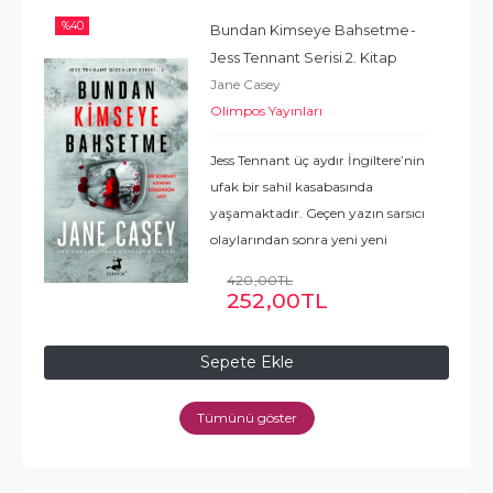
%
40
Bundan Kimseye Bahsetme
- 
Jess Tennant Serisi 2. Kitap
Jane Casey
Olimpos Yayınları
Jess Tennant üç aydır İngiltere’nin
ufak bir sahil kasabasında
yaşamaktadır. Geçen yazın sarsıcı
olaylarından sonra yeni yeni
rahatlamaya başlayan Jess,
420
,00
TL
Cadılar Bayramı’nda gece yarısı
252
,00
TL
Seb Dawson’ı yolun kenarında
ölüme terk
...
Devamı
Sepete Ekle
Tümünü göster