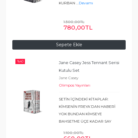
KURBAN
...
Devamı
1.300
,00
TL
780
,00
TL
Sepete Ekle
%
40
Jane Casey Jess Tennant Serisi 
Kutulu Set
Jane Casey
Olimpos Yayınları
SETİN İÇİNDEKİ KİTAPLAR:
KİMSENİN FREYA’DAN HABERİ
YOK BUNDAN KİMSEYE
BAHSETME ÜÇE KADAR SAY
...
Devamı
1.100
,00
TL