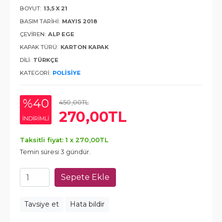
BOYUT:
13,5 X 21
BASIM TARIHI:
MAYIS 2018
ÇEVIREN:
ALP EGE
KAPAK TÜRÜ:
KARTON KAPAK
DILI:
TÜRKÇE
KATEGORI:
POLISIYE
%40
450
,00
TL
270
,00
TL
INDIRIMLI
Taksitli fiyat: 1 x
270
,00
TL
Temin süresi 3 gündür.
Sepete Ekle
Tavsiye et
Hata bildir