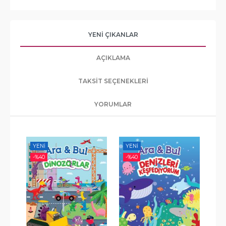
YENI ÇIKANLAR
AÇIKLAMA
TAKSIT SEÇENEKLERI
YORUMLAR
YENI
-%
40
-%
-%
40