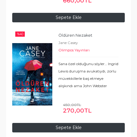
660
,00
TL
Sepete Ekle
%
40
Öldüren Nezaket
Jane Casey
Olimpos Yayınları
Sana özel olduğunu söyler… Ingrid
Lewis duruşma avukatıydı, zorlu
müvekkillerle baş etmeye
alışkındı ama John Webster
hiçbirine benzemiyordu. Ingrid,
bir takip ve taciz davasında
450
,00
TL
Webster’ı savunduktan sonra
270
,00
TL
kendini birden onun hedefi
...
Devamı
Sepete Ekle