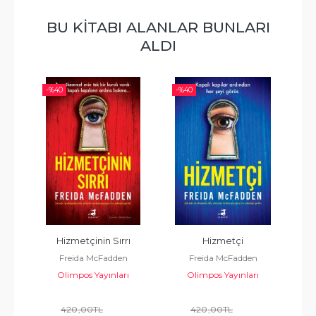
BU KITABI ALANLAR BUNLARI
ALDI
-%
40
-%
40
ırrı
Hizmetçi
11. Kat
den
Freida McFadden
Jane Casey
ları
Olimpos Yayınları
Olimpos Yayınları
420
,00
TL
420
,00
TL