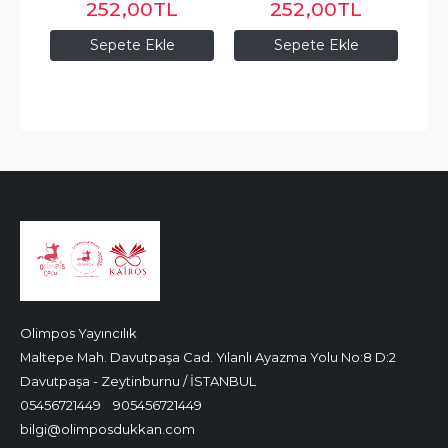
TL
252
,00
TL
252
,00
TL
le
Sepete Ekle
Sepete Ekle
Olimpos Yayıncılık
Maltepe Mah. Davutpaşa Cad. Yılanlı Ayazma Yolu No:8 D:2
Davutpaşa - Zeytinburnu / İSTANBUL
05456721449
905456721449
bilgi@olimposdukkan.com