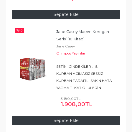
çitlerinin üstünden sohbet eden
komşular, birlikte
...
Devamı
Sepete Ekle
%
40
Jane Casey Maeve Kerrigan 
Serisi (10 Kitap)
Jane Casey
Olimpos Yayınları
SETİN İÇİNDEKİLER : 5.
KURBAN ACIMASIZ SESSİZ
KURBAN PARAFİLİ SAKIN HATA
YAPMA 11. KAT ÖLÜLERİN
KONUŞMASINA İZİN VER
3.180
,00
TL
SESSİZLİĞİN PEŞİNDE KAPALI
1.908
,00
TL
KAPILAR ARDINDA ÖLÜME
TERK EDİLENLER
...
Devamı
Sepete Ekle