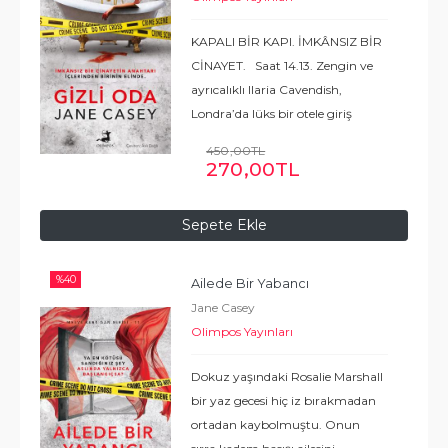
KAPALI BİR KAPI. İMKÂNSIZ BİR
CİNAYET. Saat 14.13. Zengin ve
ayrıcalıklı Ilaria Cavendish,
Londra’da lüks bir otele giriş
yapıp bir şişe şampanya sipariş
450
,00
TL
eder. Bir saat geçmeden sevgilisi,
270
,00
TL
genç kadını küvetteki kaynar
sular
...
Devamı
Sepete Ekle
%
40
Ailede Bir Yabancı
Jane Casey
Olimpos Yayınları
Dokuz yaşındaki Rosalie Marshall
bir yaz gecesi hiç iz bırakmadan
ortadan kaybolmuştu. Onun