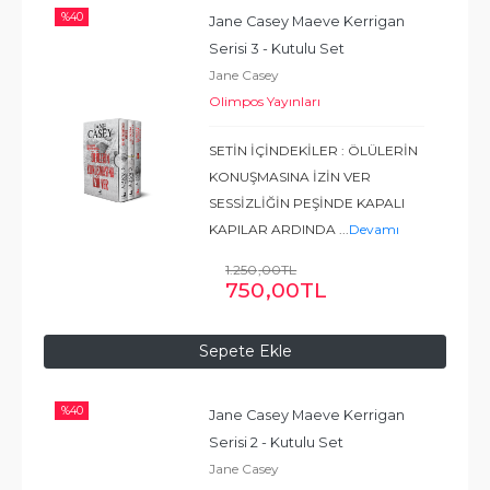
%
40
Jane Casey Maeve Kerrigan 
Serisi 3 - Kutulu Set
Jane Casey
Olimpos Yayınları
SETİN İÇİNDEKİLER : ÖLÜLERİN
KONUŞMASINA İZİN VER
SESSİZLİĞİN PEŞİNDE KAPALI
KAPILAR ARDINDA
...
Devamı
1.250
,00
TL
750
,00
TL
Sepete Ekle
%
40
Jane Casey Maeve Kerrigan 
Serisi 2 - Kutulu Set
Jane Casey