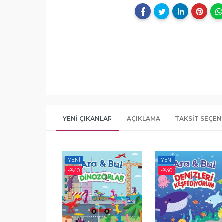
YENI ÇIKANLAR
AÇIKLAMA
TAKSIT SEÇEN
YENI
YENI
-%
40
-%
40