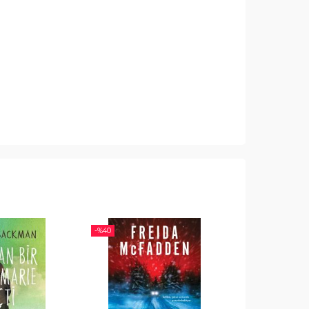
-%
40
-%
40