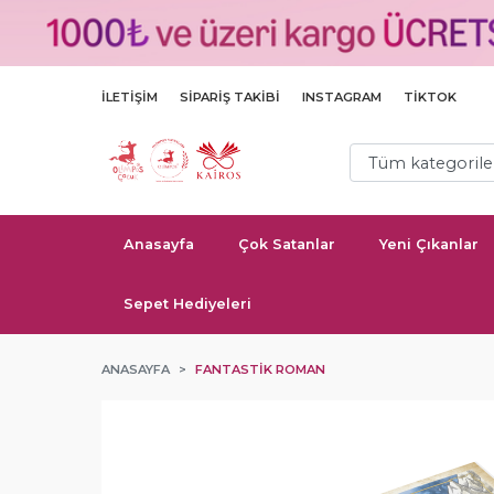
İLETIŞIM
SIPARIŞ TAKIBI
INSTAGRAM
TIKTOK
Anasayfa
Çok Satanlar
Yeni Çıkanlar
Sepet Hediyeleri
ANASAYFA
FANTASTIK ROMAN