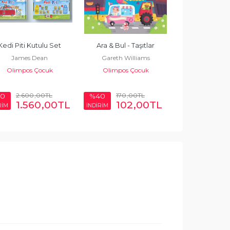
Kedi Piti Kutulu Set
Ara & Bul - Taşıtlar
Ara & Bul - M
James Dean
Gareth Williams
Keşfediy
Olimpos Çocuk
Olimpos Çocuk
Sophie H
Olimpos 
2.600
,00
TL
170
,00
TL
170
,0
0
%40
%40
1.560
,00
TL
102
,00
TL
102
RİM
İNDİRİM
İNDİRİM