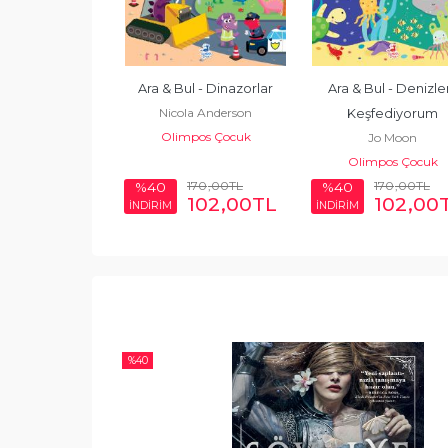
ul - Dünyayı 
Ara & Bul - Dinazorlar
Ara & Bul - Denizler
Nicola Anderson
fediyorum
Keşfediyorum
Olimpos Çocuk
hie Hanton
Jo Moon
mpos Çocuk
Olimpos Çocuk
170
,00
TL
170
,00
TL
170
,00
TL
%40
%40
102
,00
TL
102
,00
TL
102
,00
İNDİRİM
İNDİRİM
%
40