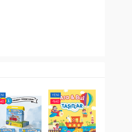
ENI
YENI
YENI
%
40
-%
40
-%
40