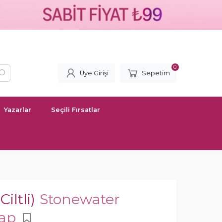
0
Üye Girişi
Sepetim
Yazarlar
Seçili Fırsatlar
iltli)
Stonewater
tap