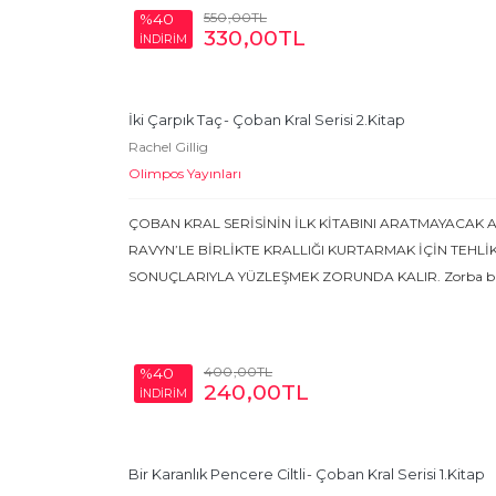
550
,00
TL
%40
330
,00
TL
İNDİRİM
İki Çarpık Taç
- Çoban Kral Serisi 2.Kitap
Rachel Gillig
Olimpos Yayınları
ÇOBAN KRAL SERİSİNİN İLK KİTABINI ARATMAYACAK
RAVYN’LE BİRLİKTE KRALLIĞI KURTARMAK İÇİN TEHLİ
SONUÇLARIYLA YÜZLEŞMEK ZORUNDA KALIR. Zorba bir
400
,00
TL
%40
240
,00
TL
İNDİRİM
Bir Karanlık Pencere Ciltli
- Çoban Kral Serisi 1.Kitap