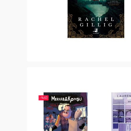
-%
40