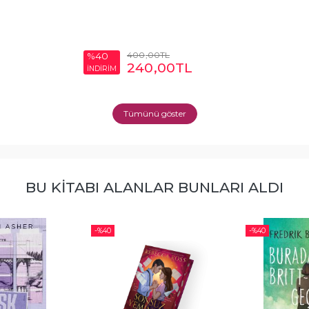
400
,00
TL
%40
240
,00
TL
İNDİRİM
Tümünü göster
BU KITABI ALANLAR BUNLARI ALDI
-%
40
-%
40