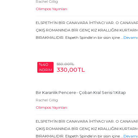
Rachel Gillig
Olimpos Yayınları
ELSPETH’İN BİR CANAVARA İHTİYACI VAR. O CANAVAR
ÇIKIŞ ROMANINDA BİR GENÇ KIZ KRALLIĞINI KURTAR
BIRAKMALIDIR. Elspeth Spindle’ın bir sisin içine
...
Devamı
550
,00
TL
%40
330
,00
TL
İNDİRİM
Bir Karanlık Pencere
- Çoban Kral Serisi 1.Kitap
Rachel Gillig
Olimpos Yayınları
ELSPETH’İN BİR CANAVARA İHTİYACI VAR. O CANAVAR
ÇIKIŞ ROMANINDA BİR GENÇ KIZ KRALLIĞINI KURTAR
BIRAKMALIDIR. Elspeth Spindle’ın bir sisin içine
...
Devamı