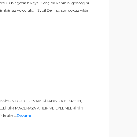
örtülü bir gotik hikâye: Genç bir kâhinin, geleceğini
 imkânsız yolculuk… Sybil Delling, son dokuz yıldır
 AKSİYON DOLU DEVAM KİTABINDA ELSPETH,
KELİ BİR MACERAYA ATILIR VE EYLEMLERİNİN
 kralın
...
Devamı