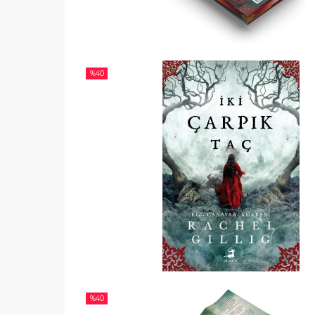
%
40
%
40