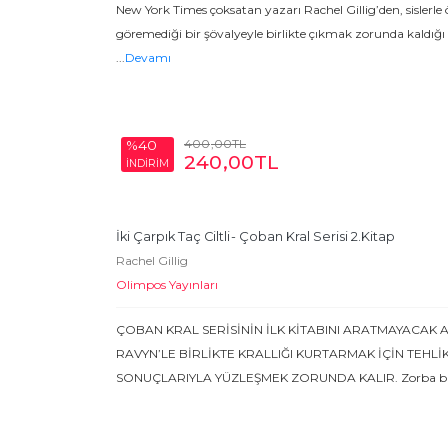
New York Times çoksatan yazarı Rachel Gillig’den, sislerle 
göremediği bir şövalyeyle birlikte çıkmak zorunda kaldığı
...
Devamı
400
,00
TL
%40
240
,00
TL
İNDİRİM
İki Çarpık Taç Ciltli
- Çoban Kral Serisi 2.Kitap
Rachel Gillig
Olimpos Yayınları
ÇOBAN KRAL SERİSİNİN İLK KİTABINI ARATMAYACAK
RAVYN’LE BİRLİKTE KRALLIĞI KURTARMAK İÇİN TEHLİ
SONUÇLARIYLA YÜZLEŞMEK ZORUNDA KALIR. Zorba bir