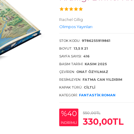
Rachel Gillig
Olimpos Yayınları
STOK KODU:
9786255919861
BOYUT:
13,5 X 21
SAYFA SAYISI:
416
BASIM TARIHI:
KASIM 2025
ÇEVIREN:
ONAT ÖZYILMAZ
RESIMLEYEN:
FATMA CAN YILDIRIM
KAPAK TÜRÜ:
CILTLI
KATEGORI:
FANTASTIK ROMAN
%40
550
,00
TL
330
,00
TL
INDIRIMLI