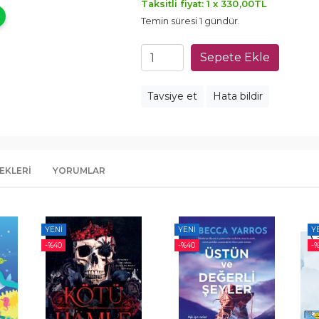
Taksitli fiyat: 1 x
330
,00
TL
Temin süresi 1 gündür.
Sepete Ekle
Tavsiye et
Hata bildir
EKLERI
YORUMLAR
YENI
YENI
Y
-%
40
-%
40
-