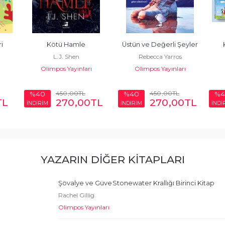
i 
Kötü Hamle
Üstün ve Değerli Şeyler
L.J. Shen
Rebecca Yarros
Olimpos Yayınları
Olimpos Yayınları
450
,00
TL
450
,00
TL
%40
%40
%4
TL
270
,00
TL
270
,00
TL
İNDİRİM
İNDİRİM
İNDİ
YAZARIN DIĞER KITAPLARI
Şövalye ve Güve
Stonewater Krallığı Birinci Kitap
Rachel Gillig
Olimpos Yayınları