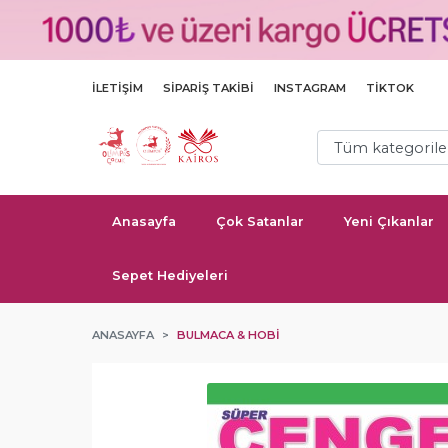
İLETIŞIM
SIPARIŞ TAKIBI
INSTAGRAM
TIKTOK
Anasayfa
Çok Satanlar
Yeni Çıkanlar
Sepet Hediyeleri
ANASAYFA
BULMACA & HOBI