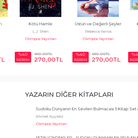
i 
Kötü Hamle
Üstün ve Değerli Şeyler
L.J. Shen
Rebecca Yarros
Olimpos Yayınları
Olimpos Yayınları
450
,00
TL
450
,00
TL
%40
%40
%4
TL
270
,00
TL
270
,00
TL
İNDİRİM
İNDİRİM
İNDİ
YAZARIN DIĞER KITAPLARI
Sudoku Dünyanın En Sevilen Bulmacası 5 Kitap Set (
Ahmet Ayyıldız
Olimpos Yayınları
SETİN İÇİNDEKİLER: SUDOKU DÜNYANIN EN SEVİLEN