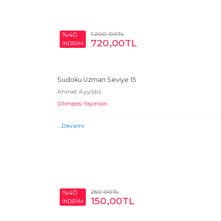
1.200
,00
TL
%40
720
,00
TL
İNDİRİM
Sudoku Uzman Seviye 15
Ahmet Ayyıldız
Olimpos Yayınları
...
Devamı
250
,00
TL
%40
150
,00
TL
İNDİRİM