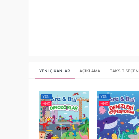
YENI ÇIKANLAR
AÇIKLAMA
TAKSIT SEÇEN
YENI
YENI
-%
40
-%
40