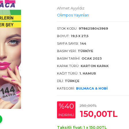
Ahmet Ayyıldız
Olimpos Yayınları
STOK KODU:
9786258043969
BOYUT:
19,5 X 27,5
SAYFA SAYISI:
144
BASIM YERI:
TÜRKIYE
BASIM TARIHI:
OCAK 2023
KAPAK TÜRÜ:
KARTON KAPAK
KAĞIT TÜRÜ:
1. HAMUR
DILI:
TÜRKÇE
KATEGORI:
BULMACA & HOBI
%40
250
,00
TL
150
,00
TL
INDIRIMLI
Taksitli fiyat: 1 x
150
,00
TL