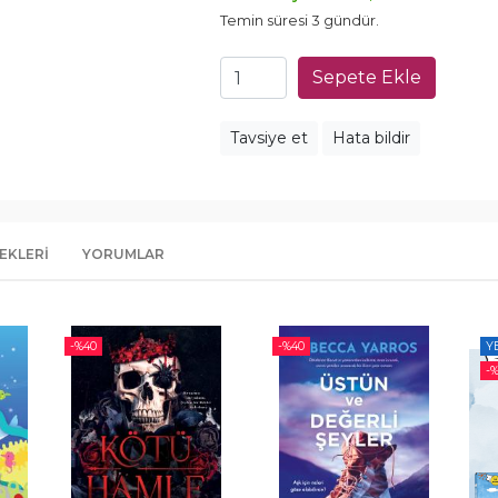
Temin süresi 3 gündür.
Sepete Ekle
Tavsiye et
Hata bildir
EKLERI
YORUMLAR
-%
40
-%
40
Y
-