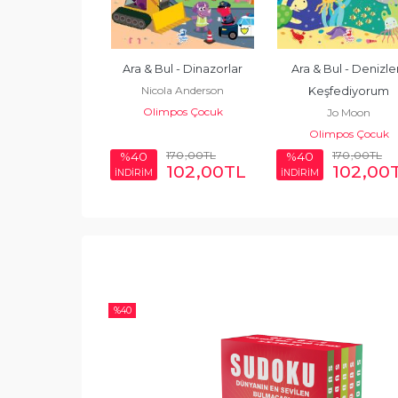
ul - Dünyayı 
Ara & Bul - Dinazorlar
Ara & Bul - Denizler
Nicola Anderson
fediyorum
Keşfediyorum
Olimpos Çocuk
hie Hanton
Jo Moon
mpos Çocuk
Olimpos Çocuk
170
,00
TL
170
,00
TL
170
,00
TL
%40
%40
102
,00
TL
102
,00
TL
102
,00
İNDİRİM
İNDİRİM
%
40