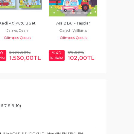
Kedi Piti Kutulu Set
Ara & Bul - Taşıtlar
Ara & Bul - M
James Dean
Gareth Williams
Keşfediy
Olimpos Çocuk
Olimpos Çocuk
Sophie H
Olimpos 
2.600
,00
TL
170
,00
TL
170
,0
0
%40
%40
1.560
,00
TL
102
,00
TL
102
RİM
İNDİRİM
İNDİRİM
6-7-8-9-10)
 BULMACASI 6 SUDOKU DÜNYANIN EN SEVİLEN