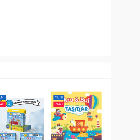
ENI
YENI
YENI
%
40
-%
40
-%
40