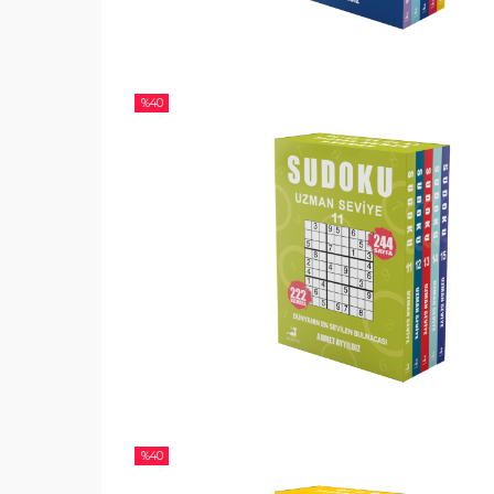
%
40
%
40