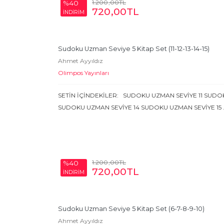
1.200
,00
TL
%40
720
,00
TL
İNDİRİM
Sudoku Uzman Seviye 5 Kitap Set (11-12-13-14-15)
Ahmet Ayyıldız
Olimpos Yayınları
SETİN İÇİNDEKİLER: SUDOKU UZMAN SEVİYE 11 SUDO
SUDOKU UZMAN SEVİYE 14 SUDOKU UZMAN SEVİYE 15
1.200
,00
TL
%40
720
,00
TL
İNDİRİM
Sudoku Uzman Seviye 5 Kitap Set (6-7-8-9-10)
Ahmet Ayyıldız