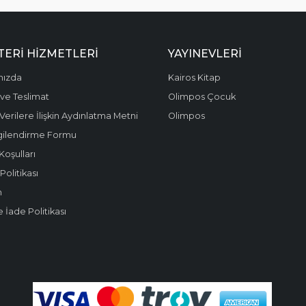
ERI HIZMETLERI
YAYINEVLERI
mızda
Kairos Kitap
ve Teslimat
Olimpos Çocuk
 Verilere İlişkin Aydınlatma Metni
Olimpos
gilendirme Formu
Koşulları
olitikası
m
e İade Politikası
.