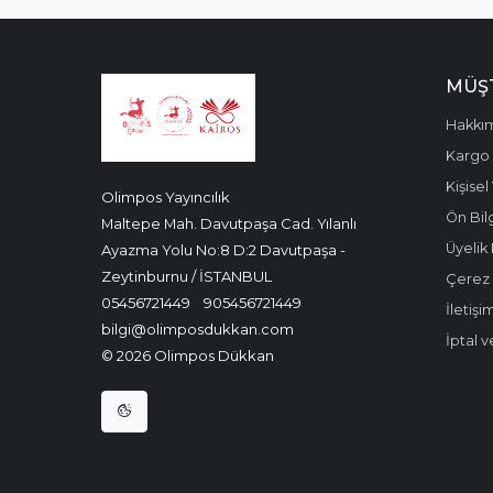
MÜŞT
Hakkı
Kargo 
Kişisel
Olimpos Yayıncılık
Ön Bil
Maltepe Mah. Davutpaşa Cad. Yılanlı
Üyelik 
Ayazma Yolu No:8 D:2 Davutpaşa -
Zeytinburnu / İSTANBUL
Çerez P
05456721449
905456721449
İletişi
bilgi@olimposdukkan.com
İptal v
© 2026 Olimpos Dükkan