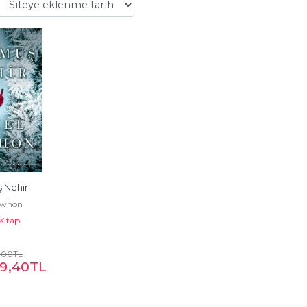
 Nehir
Lawhon
 Kitap
,00
TL
9
,40
TL