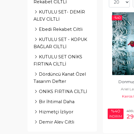
Rekabet CİLTLİ
KUTULU SET- DEMİR
-%
40
ALEV CİLTLİ
Ebedi Rekabet Ciltli
KUTULU SET - KOPUK
BAĞLAR CİLTLİ
KUTULU SET ONİKS
FIRTINA CİLTLİ
Dördüncü Kanat Özel
Tasarım Defter
Donmuş
Ariel 
ONİKS FIRTINA CİLTLİ
Kairos
Bir İhtimal Daha
499
%40
Hizmetçi İzliyor
29
İNDİRİM
Demir Alev Ciltli