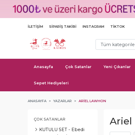
İLETIŞIM
SIPARIŞ TAKIBI
INSTAGRAM
TIKTOK
Anasayfa
Çok Satanlar
Yeni Çıkanlar
Sepet Hediyeleri
ANASAYFA
YAZARLAR
ARIEL LAWHON
Ariel
ÇOK SATANLAR
KUTULU SET - Ebedi