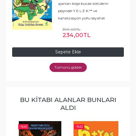
ajanları köşe bucak kötülerin
peşinde! Y.E.L.E.K.** ve
kanalizasyon yollu seyahat
teknikleriyle gizli görevdeki
390
,00
TL
Dedektif Timsahlar olaya el
234
,00
TL
koyuyor. *Tüm Ajanların
Koordinasyon ve Ivırzıvır Merkezi
Sepete Ekle
** Yetenekli
...
Devamı
Tümünü göster
BU KITABI ALANLAR BUNLARI
ALDI
-%
40
-%
40
-%