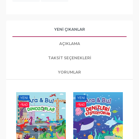
YENI ÇIKANLAR
AÇIKLAMA
TAKSIT SEÇENEKLERI
YORUMLAR
YENI
YENI
-%
-%
40
-%
40