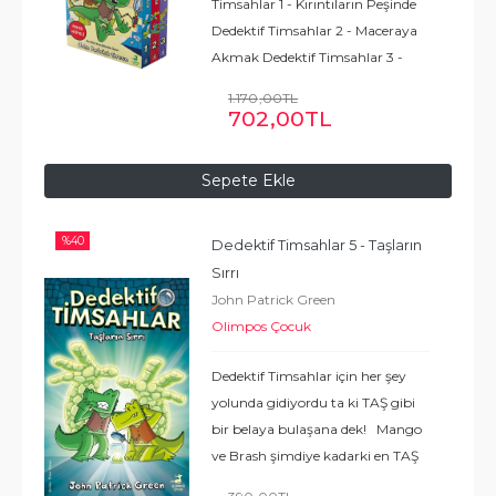
Timsahlar 1 - Kırıntıların Peşinde
Dedektif Timsahlar 2 - Maceraya
Akmak Dedektif Timsahlar 3 -
Kancanın Ucunda Poster İÇİNDE
1.170
,00
TL
NELER VAR? MACERA EĞLENCE
702
,00
TL
DOSTLUK ÖZ GÜVEN CESARET
NEDEN OKUNMALI?
...
Devamı
Sepete Ekle
%
40
Dedektif Timsahlar 5 - Taşların 
Sırrı
John Patrick Green
Olimpos Çocuk
Dedektif Timsahlar için her şey
yolunda gidiyordu ta ki TAŞ gibi
bir belaya bulaşana dek! Mango
ve Brash şimdiye kadarki en TAŞ
kalpli düşmanlarını alt edebilecek