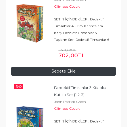
Olimpos Çocuk
SETİN İÇİNDEKİLER : Dedektif
Timsahlar 4 - Dev Karıncalara
Karşı Dedektif Timsahlar 5 -
Taşların Sırrı Dedektif Timsahlar 6
- Kayıp Tablolar Vakası Poster
1.170
,00
TL
İÇİNDE NELER VAR? MACERA
702
,00
TL
EĞLENCE DOSTLUK ÖZ GÜVEN
CESARET NEDEN
...
Devamı
Sepete Ekle
%
40
Dedektif Timsahlar 3 Kitaplık 
Kutulu Set (1-2-3)
John Patrick Green
Olimpos Çocuk
SETİN İÇİNDEKİLER : Dedektif