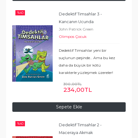
%
40
Dedektif Timsahlar 3 - 
Kancanın Ucunda
John Patrick Green
Olimpos Çocuk
Dedektif Timsahlar yeni bir
suçlunun peşinde… Ama bu kez
daha da büyük bir kötü
karakterle yüzleşmek üzereler!
Mango ve Brush ufukta beliren
390
,00
TL
bu tehdidede bir dur diyebilecek
234
,00
TL
mi? İÇİNDE NELER VAR?
MACERA EĞLENCE DOSTLUK
Sepete Ekle
ÖZ GÜVEN
...
Devamı
%
40
Dedektif Timsahlar 2 - 
Maceraya Akmak