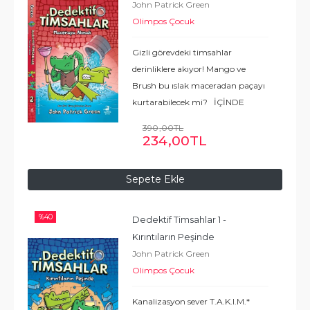
John Patrick Green
Olimpos Çocuk
Gizli görevdeki timsahlar
derinliklere akıyor! Mango ve
Brush bu ıslak maceradan paçayı
kurtarabilecek mi? İÇİNDE
NELER VAR? MACERA EĞLENCE
390
,00
TL
DOSTLUK ÖZ GÜVEN CESARET
234
,00
TL
NEDEN OKUNMALI? Çocuğun
ipuçlarını takip etme, neden-
Sepete Ekle
sonuç
...
Devamı
%
40
Dedektif Timsahlar 1 - 
Kırıntıların Peşinde
John Patrick Green
Olimpos Çocuk
Kanalizasyon sever T.A.K.I.M.*