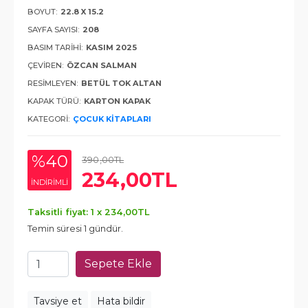
BOYUT:
22.8 X 15.2
SAYFA SAYISI:
208
BASIM TARIHI:
KASIM 2025
ÇEVIREN:
ÖZCAN SALMAN
RESIMLEYEN:
BETÜL TOK ALTAN
KAPAK TÜRÜ:
KARTON KAPAK
KATEGORI:
ÇOCUK KITAPLARI
%40
390
,00
TL
234
,00
TL
INDIRIMLI
Taksitli fiyat: 1 x
234
,00
TL
Temin süresi 1 gündür.
Sepete Ekle
Tavsiye et
Hata bildir