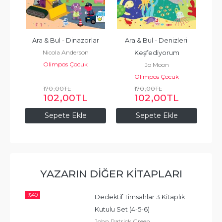
ı 
Ara & Bul - Dinazorlar
Ara & Bul - Denizleri 
Nicola Anderson
Keşfediyorum
Olimpos Çocuk
Jo Moon
Olimpos Çocuk
170
,00
TL
170
,00
TL
102
,00
TL
102
,00
TL
Sepete Ekle
Sepete Ekle
YAZARIN DIĞER KITAPLARI
%
40
Dedektif Timsahlar 3 Kitaplık 
Kutulu Set (4-5-6)
John Patrick Green