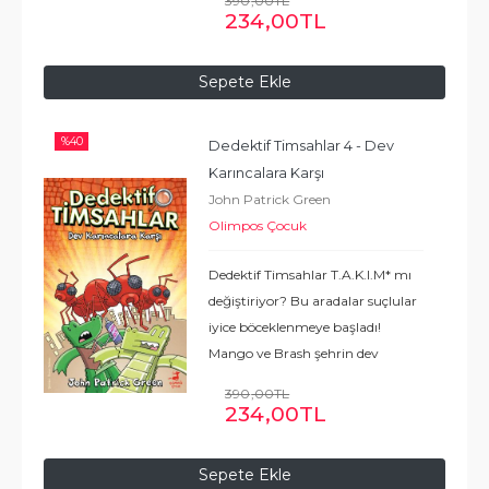
390
,00
TL
mi? İÇİNDE NELER VAR?
234
,00
TL
MACERA EĞLENCE DOSTLUK
ÖZ GÜVEN CESARET
...
Devamı
Sepete Ekle
%
40
Dedektif Timsahlar 4 - Dev 
Karıncalara Karşı
John Patrick Green
Olimpos Çocuk
Dedektif Timsahlar T.A.K.I.M* mı
değiştiriyor? Bu aradalar suçlular
iyice böceklenmeye başladı!
Mango ve Brash şehrin dev
karınca sorununu çözebilecek
390
,00
TL
mi? İÇİNDE NELER VAR?
234
,00
TL
MACERA EĞLENCE DOSTLUK
ÖZ GÜVEN CESARET NEDEN
Sepete Ekle
OKUNMALI?
...
Devamı