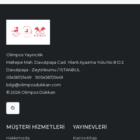
Olimpos Yayıncılık
Maltepe Mah. Davutpaşa Cad. Yılanlı Ayazma Yolu No:8 D:2
Davutpaşa - Zeytinburnu / İSTANBUL
05456721449
905456721449
bilgi@olimposdukkan.com
© 2026 Olimpos Dükkan
MÜŞTERI HIZMETLERI
YAYINEVLERI
Hakkımızda
Kairos Kitap