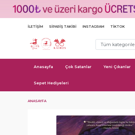
İLETIŞIM
SIPARIŞ TAKIBI
INSTAGRAM
TIKTOK
Anasayfa
Çok Satanlar
Yeni Çıkanlar
Sepet Hediyeleri
ANASAYFA