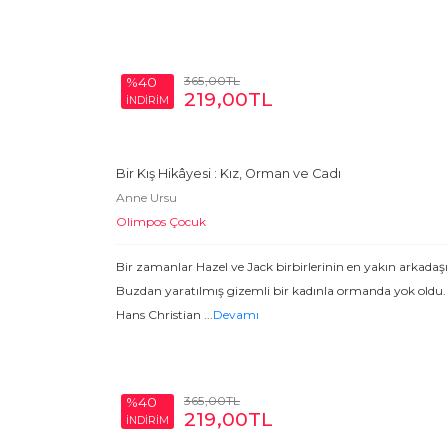
365
,00
TL
%40
219
,00
TL
İNDİRİM
Bir Kış Hikâyesi : Kız, Orman ve Cadı
Anne Ursu
Olimpos Çocuk
Bir zamanlar Hazel ve Jack birbirlerinin en yakın arkadaş
Buzdan yaratılmış gizemli bir kadınla ormanda yok oldu. 
Hans Christian
...
Devamı
365
,00
TL
%40
219
,00
TL
İNDİRİM