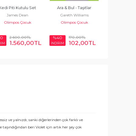
Kedi Piti Kutulu Set
Ara & Bul - Taşıtlar
Ara & Bul - M
James Dean
Gareth Williams
Keşfediy
Olimpos Çocuk
Olimpos Çocuk
Sophie H
Olimpos 
2.600
,00
TL
170
,00
TL
170
,0
0
%40
%40
1.560
,00
TL
102
,00
TL
102
RİM
İNDİRİM
İNDİRİM
siz ve yalnızdı; sanki diğerlerinden çok farklı ve
taşındığından beri Violet için artık her şey çok