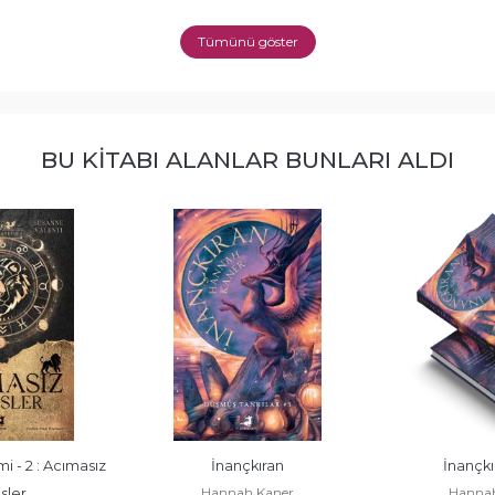
Tümünü göster
BU KITABI ALANLAR BUNLARI ALDI
- 2 : Acımasız 
İnançkıran
İnançkır
Hannah Kaner
Hannah
sler