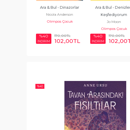
ul - Dünyayı 
Ara & Bul - Dinazorlar
Ara & Bul - Denizler
Nicola Anderson
fediyorum
Keşfediyorum
Olimpos Çocuk
hie Hanton
Jo Moon
mpos Çocuk
Olimpos Çocuk
170
,00
TL
170
,00
TL
170
,00
TL
%40
%40
102
,00
TL
102
,00
TL
102
,00
İNDİRİM
İNDİRİM
%
40