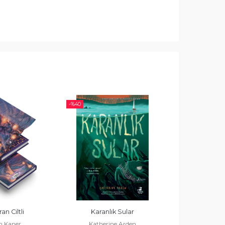
-%
40
-%
40
an Ciltli
Karanlık Sular
Bir Kış Hikâyesi
 Kaner
Katherine Arden
Ca