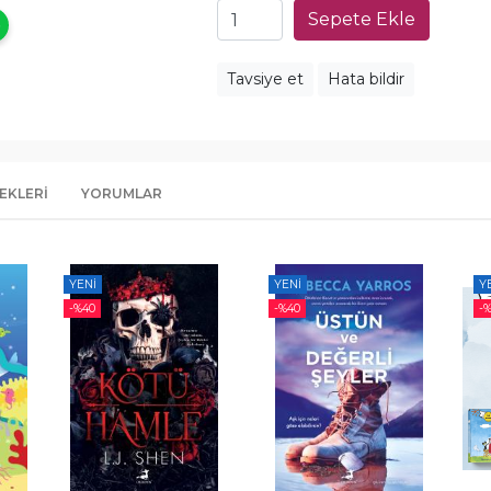
Sepete Ekle
Tavsiye et
Hata bildir
EKLERI
YORUMLAR
YENI
YENI
Y
-%
40
-%
40
-