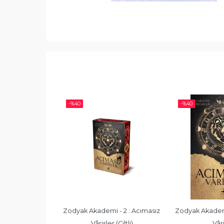
-%
40
-%
40
ygulamaları
Zodyak Akademi - 2 : Acımasız 
Zodyak Akademi 
. Baer
Vârisler (Ciltli)
Vâri