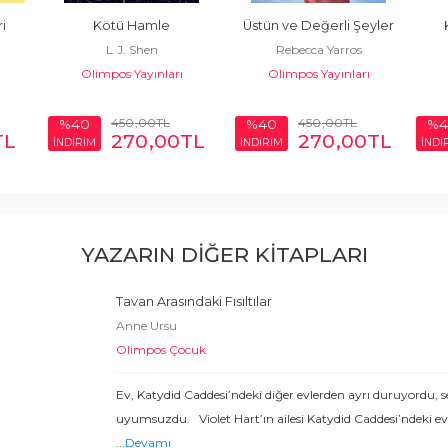
i 
Kötü Hamle
Üstün ve Değerli Şeyler
L.J. Shen
Rebecca Yarros
Olimpos Yayınları
Olimpos Yayınları
450
,00
TL
450
,00
TL
%40
%40
%4
TL
270
,00
TL
270
,00
TL
İNDİRİM
İNDİRİM
İNDİ
YAZARIN DIĞER KITAPLARI
Tavan Arasındaki Fısıltılar
Anne Ursu
Olimpos Çocuk
Ev, Katydid Caddesi’ndeki diğer evlerden ayrı duruyordu, ses
uyumsuzdu. Violet Hart’ın ailesi Katydid Caddesi’ndeki eve 
...
Devamı