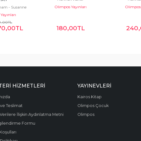
Olimpos Yayınları
Olimpos 
ham - Susanne
Yayınları
enti
0
,00
TL
70
,00
TL
180
,00
TL
240
ERI HIZMETLERI
YAYINEVLERI
mızda
Kairos Kitap
ve Teslimat
Olimpos Çocuk
 Verilere İlişkin Aydınlatma Metni
Olimpos
gilendirme Formu
Koşulları
olitikası