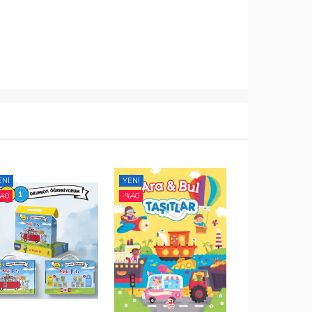
ENI
YENI
YENI
%
40
-%
40
-%
40