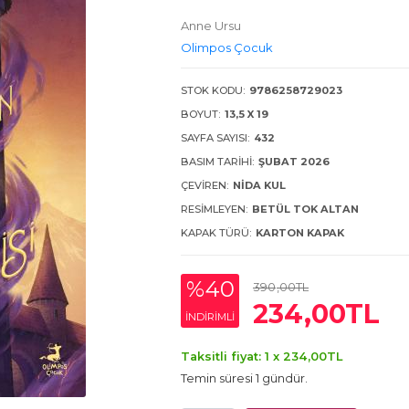
Anne Ursu
Olimpos Çocuk
STOK KODU:
9786258729023
BOYUT:
13,5 X 19
SAYFA SAYISI:
432
BASIM TARIHI:
ŞUBAT 2026
ÇEVIREN:
NIDA KUL
RESIMLEYEN:
BETÜL TOK ALTAN
KAPAK TÜRÜ:
KARTON KAPAK
%40
390
,00
TL
234
,00
TL
INDIRIMLI
Taksitli fiyat: 1 x
234
,00
TL
Temin süresi 1 gündür.