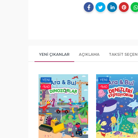
YENI ÇIKANLAR
AÇIKLAMA
TAKSIT SEÇEN
YENI
YENI
-%
40
-%
40