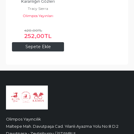
Karanlığın Gözleri
Tracy Sierra
Olimpos Yayınları
420
,00
TL
252
,00
TL
Sepete Ekle
Olimpos Yayıncılık
Maltepe Mah. Davutpaşa Cad. Yılanlı Ayazma Yolu No:8 D:2
Davutpaşa - Zeytinburnu / İSTANBUL