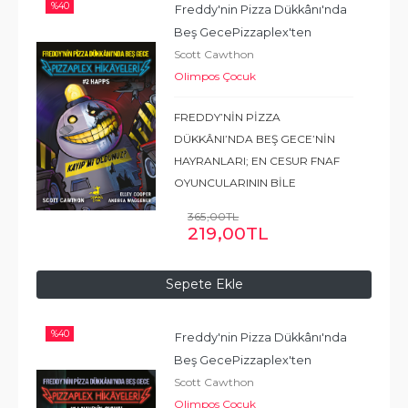
%
40
Freddy'nin Pizza Dükkânı'nda 
Beş Gece
Pizzaplex'ten 
Scott Cawthon
Hikâyeler #2 : Happs
Olimpos Çocuk
FREDDY’NİN PİZZA
DÜKKÂNI’NDA BEŞ GECE’NİN
HAYRANLARI; EN CESUR FNAF
OYUNCULARININ BİLE
GECELERİ UYKULARINI
365
,00
TL
KAÇIRACAK, DEHŞET VERİCİ ÜÇ
219
,00
TL
HİKÂYEDEN OLUŞAN BU
KOLEKSİYONU ELLERİNDEN
Sepete Ekle
BIRAKMAK İSTEMEYECEKLER!
Doğru olmadığını
...
Devamı
%
40
Freddy'nin Pizza Dükkânı'nda 
Beş Gece
Pizzaplex'ten 
Scott Cawthon
Hikâyeler #1 : Lally'nin Oyunu
Olimpos Çocuk