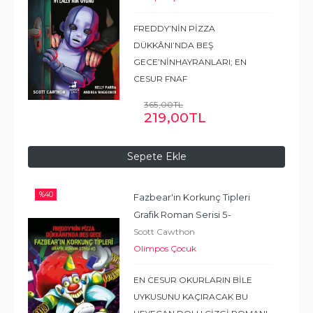
FREDDY’NİN PİZZA
DÜKKÂNI’NDA BEŞ
GECE’NİNHAYRANLARI; EN
CESUR FNAF
OYUNCULARININBİLE
365
,00
TL
GECELERİ UYKULARINI
219
,00
TL
KAÇIRACAK, DEHŞETVERİCİ ÜÇ
HİKÂYEDEN OLUŞAN BU
Sepete Ekle
KOLEKSİYONUELLERİNDEN
BIRAKMAK İSTEMEYECEKLER!
%
40
Bazı sırların gizli
...
Devamı
Fazbear'in Korkunç Tipleri 
Grafik Roman Serisi 5
- 
Scott Cawthon
Freddy'nin Pizza Dükkanı'nda 
Olimpos Çocuk
Beş Gece
EN CESUR OKURLARIN BİLE
UYKUSUNU KAÇIRACAK BU