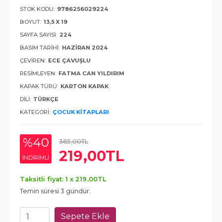
STOK KODU:
9786256029224
BOYUT:
13,5 X 19
SAYFA SAYISI:
224
BASIM TARIHI:
HAZIRAN 2024
ÇEVIREN:
ECE ÇAVUŞLU
RESIMLEYEN:
FATMA CAN YILDIRIM
KAPAK TÜRÜ:
KARTON KAPAK
DILI:
TÜRKÇE
KATEGORI:
ÇOCUK KITAPLARI
%40
365
,00
TL
219
,00
TL
INDIRIMLI
Taksitli fiyat: 1 x
219
,00
TL
Temin süresi 3 gündür.
Sepete Ekle