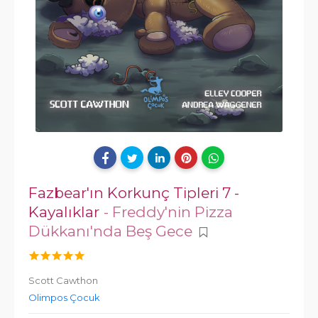
Fazbear'ın Korkunç Tipleri 7 -
Kayalıklar
- Freddy'nin Pizza
Dükkanı'nda Beş Gece
Scott Cawthon
Olimpos Çocuk