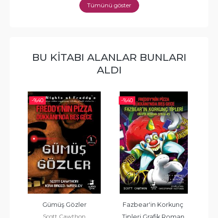
Tümünü göster
BU KITABI ALANLAR BUNLARI
ALDI
-%
40
-%
40
Gözler
Fazbear'in Korkunç 
Fazbear'ın Korkunç 
awthon
Tipleri Grafik Roman 
Tipleri 9 - Kuklacı