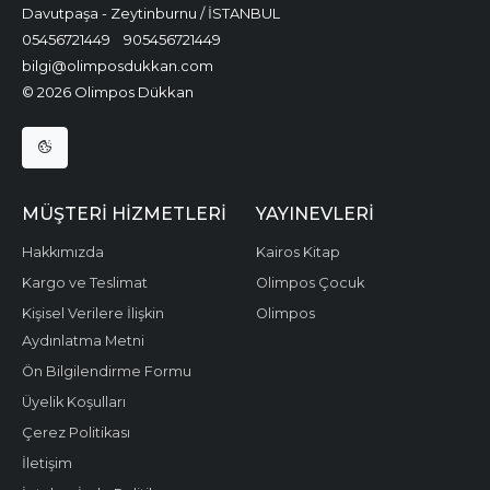
Davutpaşa - Zeytinburnu / İSTANBUL
05456721449
905456721449
bilgi@olimposdukkan.com
© 2026 Olimpos Dükkan
MÜŞTERI HIZMETLERI
YAYINEVLERI
Hakkımızda
Kairos Kitap
Kargo ve Teslimat
Olimpos Çocuk
Kişisel Verilere İlişkin
Olimpos
Aydınlatma Metni
Ön Bilgilendirme Formu
Üyelik Koşulları
Çerez Politikası
İletişim