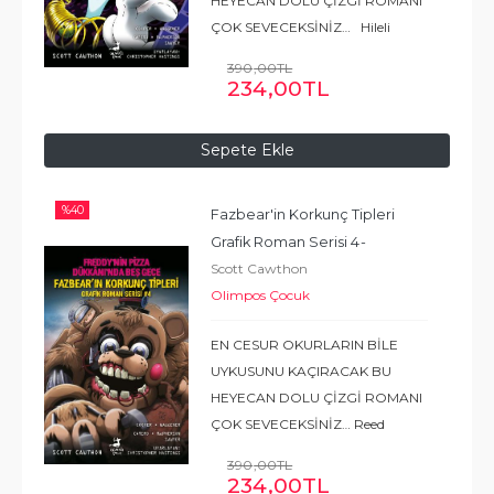
HEYECAN DOLU ÇİZGİ ROMANI
ÇOK SEVECEKSİNİZ… Hileli
olduğunu düşündüğü bir atari
390
,00
TL
oyunu yüzünden hayal kırıklığına
234
,00
TL
uğrayan Colton, ne pahasına
olursa olsun kazanmaya
Sepete Ekle
kararlıydı.
...
Devamı
%
40
Fazbear'in Korkunç Tipleri 
Grafik Roman Serisi 4
- 
Scott Cawthon
Freddy'nin Pizza Dükkanı'nda 
Olimpos Çocuk
Beş Gece
EN CESUR OKURLARIN BİLE
UYKUSUNU KAÇIRACAK BU
HEYECAN DOLU ÇİZGİ ROMANI
ÇOK SEVECEKSİNİZ… Reed
nihayet okulundaki zorbaya ona
390
,00
TL
bulaşmaması gerektiğini
234
,00
TL