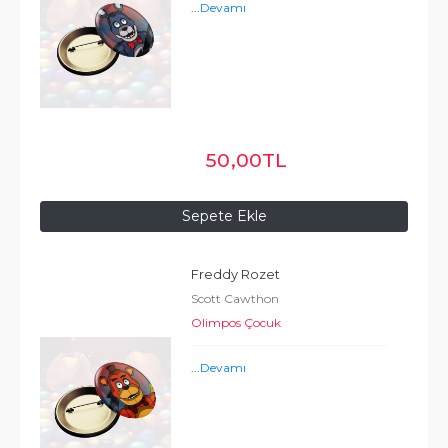
...
Devamı
50
,00
TL
Sepete Ekle
Freddy Rozet
Scott Cawthon
Olimpos Çocuk
...
Devamı