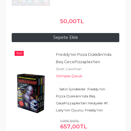
50
,00
TL
Sepete Ekle
%
40
Freddy'nin Pizza Dükkânı'nda 
Beş Gece
Pizzaplex'ten 
Scott Cawthon
Hikâyeler 3 Kitaplık Kutulu Set
Olimpos Çocuk
Setin İçindekiler: Freddy'nin
Pizza Dükkânı'nda Beş
GecePizzaplex'ten Hikâyeler #1 :
Lally'nin Oyunu Freddy'nin
Pizza Dükkânı'nda Beş
1.095
,00
TL
GecePizzaplex'ten Hikâyeler #2 :
657
,00
TL