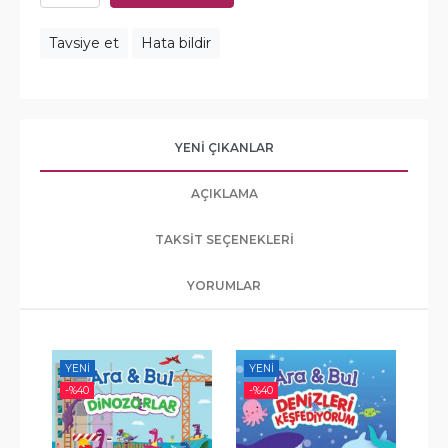
Tavsiye et
Hata bildir
YENI ÇIKANLAR
AÇIKLAMA
TAKSIT SEÇENEKLERI
YORUMLAR
YENI
-%
40
-
-%
40