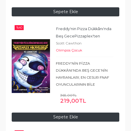
Happs Freddy'nin Pizza
Dükkânı'nda Beş
Sepete Ekle
GecePizzaplex'ten
...
Devamı
%
40
Freddy'nin Pizza Dükkânı'nda 
Beş Gece
Pizzaplex'ten 
Scott Cawthon
Hikâyeler #3 : Somnifobi
Olimpos Çocuk
FREDDY’NİN PİZZA
DÜKKÂNI’NDA BEŞ GECE’NİN
HAYRANLARI; EN CESUR FNAF
OYUNCULARININ BİLE
GECELERİ UYKULARINI
365
,00
TL
KAÇIRACAK, DEHŞET VERİCİ ÜÇ
219
,00
TL
HİKÂYEDEN OLUŞAN BU
KOLEKSİYONU ELLERİNDEN
Sepete Ekle
BIRAKMAK İSTEMEYECEKLER!
Neden kaçıyorsun?
...
Devamı