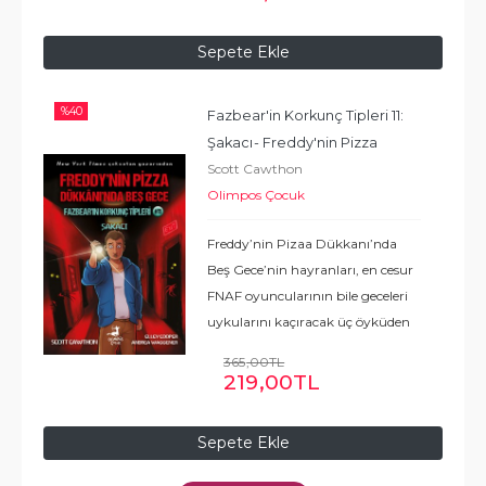
öğretmek için bir fırsat
yakalamıştı ama bu işin sonu
Sepete Ekle
fena bitecekti. Anında şans
...
Devamı
%
40
Fazbear'in Korkunç Tipleri 11: 
Şakacı
- Freddy'nin Pizza 
Scott Cawthon
Dükkanı'nda Beş Gece
Olimpos Çocuk
Freddy’nin Pizaa Dükkanı’nda
Beş Gece’nin hayranları, en cesur
FNAF oyuncularının bile geceleri
uykularını kaçıracak üç öyküden
oluşan bu nefes kesici koleksiyonu
365
,00
TL
kaçırmak istemeyecekler! Kendi
219
,00
TL
çıkarlarını korumak bazen zor
...
Devamı
Sepete Ekle