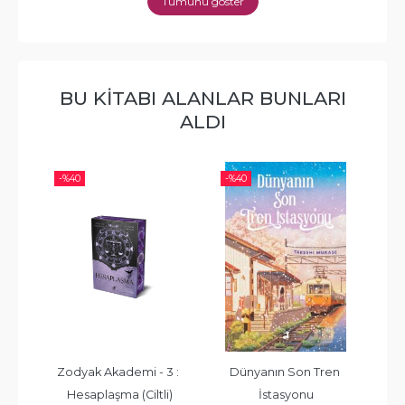
Tümünü göster
BU KITABI ALANLAR BUNLARI
ALDI
-%
40
-%
40
-%
Zodyak Akademi - 3 : 
Dünyanın Son Tren 
Hesaplaşma (Ciltli)
İstasyonu