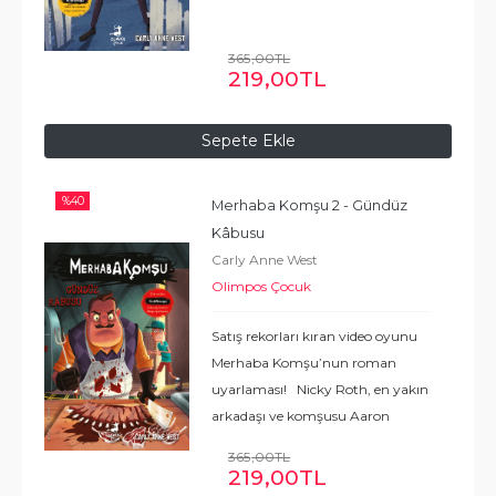
DÖNÜŞ YAPIYOR ! Aaron
Peterson’ın hayatı hiçbir zaman
365
,00
TL
kolay olmadı. Ünlü ve tuhaf bir
219
,00
TL
park tasarımcısının oğlu olduğu
için
...
Devamı
Sepete Ekle
%
40
Merhaba Komşu 2 - Gündüz 
Kâbusu
Carly Anne West
Olimpos Çocuk
Satış rekorları kıran video oyunu
Merhaba Komşu’nun roman
uyarlaması! Nicky Roth, en yakın
arkadaşı ve komşusu Aaron
Peterson’ı en son dört ay önce
365
,00
TL
görür. Aaron’ın münzevi bir
219
,00
TL
lunapark tasarımcısı olan babası,