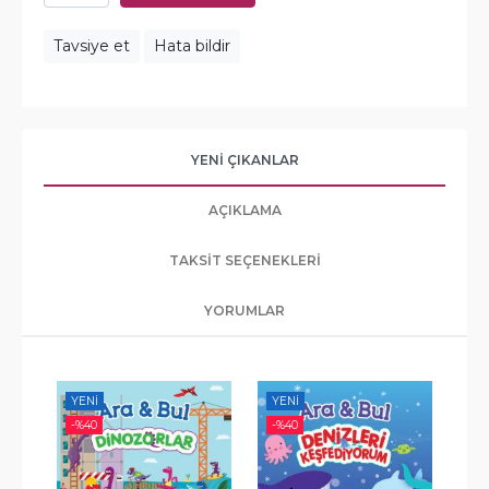
Tavsiye et
Hata bildir
YENI ÇIKANLAR
AÇIKLAMA
TAKSIT SEÇENEKLERI
YORUMLAR
YENI
YENI
YE
-%
40
-%
40
-%