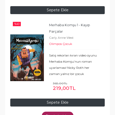
...
Devamı
Sepete Ekle
%
40
Merhaba Komşu 1 - Kayıp 
Parçalar
Carly Anne West
Olimpos Çocuk
Satış rekorları kıran video oyunu
Merhaba Komşu’nun roman
uyarlaması! Nicky Roth her
zaman yalnız bir çocuk
olmuştur. Fakat ailesiyle birlikte
365
,00
TL
Raven Brooks’a taşınıp eksantrik
219
,00
TL
komşuları Petersonlar’la
tanıştığında bu durum
...
Devamı
Sepete Ekle