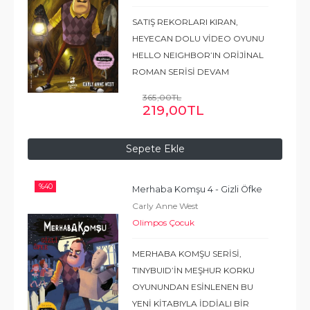
SATIŞ REKORLARI KIRAN,
HEYECAN DOLU VİDEO OYUNU
HELLO NEIGHBOR’IN ORİJİNAL
ROMAN SERİSİ DEVAM
EDİYOR ! Altın Elma Eğlence
365
,00
TL
Parkı’ndaki inşaat sürerken,
219
,00
TL
Aaron Peterson babası için
endişelenmeye başlamıştı. Gece
Sepete Ekle
geç saatlere
...
Devamı
%
40
Merhaba Komşu 4 - Gizli Öfke
Carly Anne West
Olimpos Çocuk
MERHABA KOMŞU SERİSİ,
TINYBUID’İN MEŞHUR KORKU
OYUNUNDAN ESİNLENEN BU
YENİ KİTABIYLA İDDİALI BİR