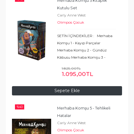
Merhaba Komşu 5 Kitaplık 
Kutulu Set
Carly Anne West
Olimpos Çocuk
SETİN İÇİNDEKİLER : Merhaba
Komşu 1 - Kayıp Parçalar
Merhaba Komşu 2 - Gündüz
Kâbusu Merhaba Komşu 3 -
Gömülü Sırlar Merhaba Komşu 4
1.825
,00
TL
- Gizli Öfke Merhaba Komşu 5 -
1.095
,00
TL
Tehlikeli Hatalar Poster
...
Devamı
Sepete Ekle
%
40
Merhaba Komşu 5 - Tehlikeli 
Hatalar
Carly Anne West
Olimpos Çocuk