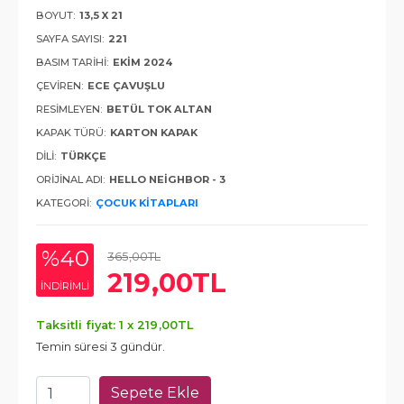
BOYUT:
13,5 X 21
SAYFA SAYISI:
221
BASIM TARIHI:
EKIM 2024
ÇEVIREN:
ECE ÇAVUŞLU
RESIMLEYEN:
BETÜL TOK ALTAN
KAPAK TÜRÜ:
KARTON KAPAK
DILI:
TÜRKÇE
ORIJINAL ADI:
HELLO NEIGHBOR - 3
KATEGORI:
ÇOCUK KITAPLARI
%40
365
,00
TL
219
,00
TL
INDIRIMLI
Taksitli fiyat: 1 x
219
,00
TL
Temin süresi 3 gündür.
Sepete Ekle