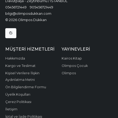
Davutpaşa - Zeytinburnu / İSTANBUL
05456721449
905456721449
bilgi@olimposdukkan.com
© 2026 Olimpos Dükkan
MÜŞTERI HIZMETLERI
YAYINEVLERI
Hakkımızda
Kairos Kitap
Kargo ve Teslimat
Olimpos Çocuk
Kişisel Verilere İlişkin
Olimpos
Aydınlatma Metni
Ön Bilgilendirme Formu
Üyelik Koşulları
Çerez Politikası
İletişim
İptal ve İade Politikası