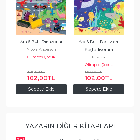
ı 
Ara & Bul - Dinazorlar
Ara & Bul - Denizleri 
Nicola Anderson
Keşfediyorum
Olimpos Çocuk
Jo Moon
Olimpos Çocuk
170
,00
TL
170
,00
TL
102
,00
TL
102
,00
TL
Sepete Ekle
Sepete Ekle
YAZARIN DIĞER KITAPLARI
%
40